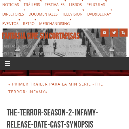
NOTICIAS
TRÁILERS
FESTIVALES
LIBROS
PELICULAS
DIRECTORES
DOCUMENTALES
TELEVISION
DVD&BLURAY
EVENTOS
RETRO
MERCHANDISING
FANTASIA CINE SIN CORTAPISAS
FANTASIA, WEB DEDICADA AL CINE, CRÍTICAS Y ANÁLISIS DE
PELÍCULAS, SERIES DE TELEVISIÓN, FESTIVALES, NOTICIAS, LIBROS,
DVD & BLURAY, MERCHANDISING Y TODO LO QUE RODEA AL
SÉPTIMO ARTE
«
PRIMER TRÁILER PARA LA MINISERIE «THE
TERROR: INFAMY»
the-terror-season-2-infamy-
release-date-cast-synopsis