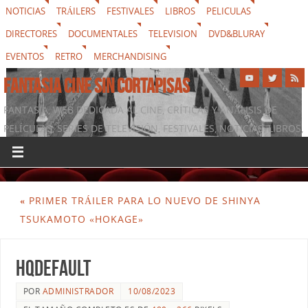
NOTICIAS
TRÁILERS
FESTIVALES
LIBROS
PELICULAS
DIRECTORES
DOCUMENTALES
TELEVISION
DVD&BLURAY
EVENTOS
RETRO
MERCHANDISING
FANTASIA CINE SIN CORTAPISAS
FANTASIA, WEB DEDICADA AL CINE, CRÍTICAS Y ANÁLISIS DE
PELÍCULAS, SERIES DE TELEVISIÓN, FESTIVALES, NOTICIAS, LIBROS,
DVD & BLURAY, MERCHANDISING Y TODO LO QUE RODEA AL
SÉPTIMO ARTE
«
PRIMER TRÁILER PARA LO NUEVO DE SHINYA
TSUKAMOTO «HOKAGE»
hqdefault
POR
ADMINISTRADOR
10/08/2023