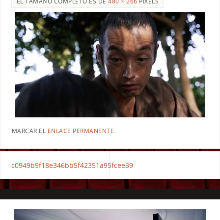
EL TAMAÑO COMPLETO ES DE
480 × 266
PIXELS
MARCAR EL
ENLACE PERMANENTE
.
c0949b9f18e346bb5f42351a95fcee39