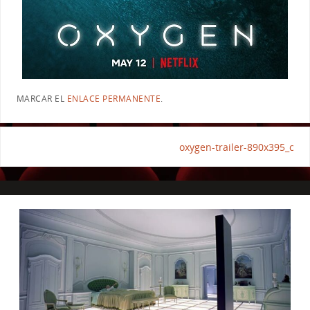
MARCAR EL
ENLACE PERMANENTE
.
oxygen-trailer-890x395_c