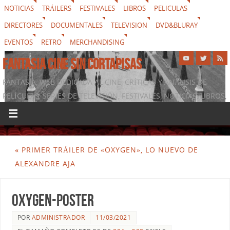
NOTICIAS
TRÁILERS
FESTIVALES
LIBROS
PELICULAS
DIRECTORES
DOCUMENTALES
TELEVISION
DVD&BLURAY
EVENTOS
RETRO
MERCHANDISING
FANTASIA CINE SIN CORTAPISAS
FANTASIA, WEB DEDICADA AL CINE, CRÍTICAS Y ANÁLISIS DE
PELÍCULAS, SERIES DE TELEVISIÓN, FESTIVALES, NOTICIAS, LIBROS,
DVD & BLURAY, MERCHANDISING Y TODO LO QUE RODEA AL
SÉPTIMO ARTE
«
PRIMER TRÁILER DE «OXYGEN», LO NUEVO DE
ALEXANDRE AJA
oxygen-poster
POR
ADMINISTRADOR
11/03/2021