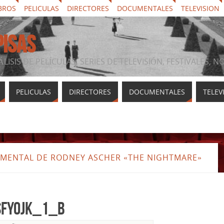
BROS
PELICULAS
DIRECTORES
DOCUMENTALES
TELEVISION
PISAS
ÁLISIS DE PELÍCULAS, SERIES DE TELEVISIÓN, FESTIVALES, 
PELICULAS
DIRECTORES
DOCUMENTALES
TELEV
UMENTAL DE RODNEY ASCHER «THE NIGHTMARE»
sFYoJK_1_b