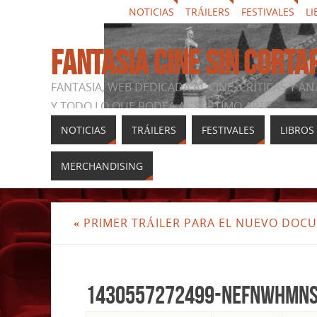
NOTICIAS
TRÁILERS
FESTIVALES
LI
FANTASIA CINE SIN CORTA
FANTASIA, WEB DEDICADA AL CINE, CRÍTICAS Y AN
Y TODO LO QUE RODEA AL SÉPTIMO ARTE
NOTICIAS
TRÁILERS
FESTIVALES
LIBROS
MERCHANDISING
«
PRIMER TRÁILER PARA EL NUEVO DOC
1430557272499-NEFNwhMn