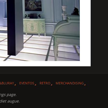
&BLURAY
EVENTOS
RETRO
MERCHANDISING
ngs page.
diet augue.