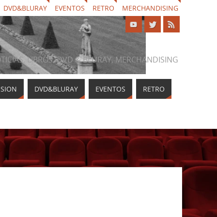
DVD&BLURAY
EVENTOS
RETRO
MERCHANDISING
NOTICIAS, LIBROS, DVD & BLURAY, MERCHANDISING
ISION
DVD&BLURAY
EVENTOS
RETRO