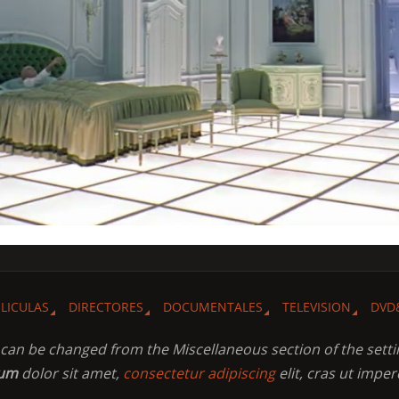
ELICULAS
DIRECTORES
DOCUMENTALES
TELEVISION
DVD
t can be changed from the Miscellaneous section of the setti
sum
dolor sit amet,
consectetur adipiscing
elit, cras ut imper