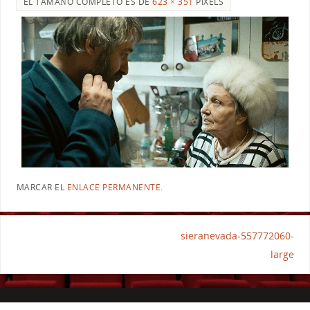
EL TAMAÑO COMPLETO ES DE
623 × 351
PIXELS
MARCAR EL
ENLACE PERMANENTE
.
sieranevada-557772060-
large