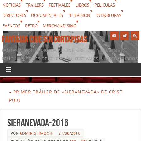
NOTICIAS
TRÁILERS
FESTIVALES
LIBROS
PELICULAS
DIRECTORES
DOCUMENTALES
TELEVISION
DVD&BLURAY
EVENTOS
RETRO
MERCHANDISING
FANTASIA CINE SIN CORTAPISAS
FANTASIA, WEB DEDICADA AL CINE, CRÍTICAS Y ANÁLISIS DE
PELÍCULAS, SERIES DE TELEVISIÓN, FESTIVALES, NOTICIAS, LIBROS,
DVD & BLURAY, MERCHANDISING Y TODO LO QUE RODEA AL
SÉPTIMO ARTE
«
PRIMER TRÁILER DE «SIERANEVADA» DE CRISTI
PUIU
sieranevada-2016
POR
ADMINISTRADOR
27/06/2016