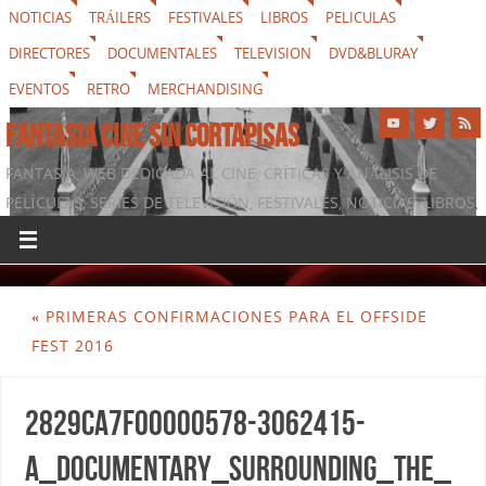
NOTICIAS
TRÁILERS
FESTIVALES
LIBROS
PELICULAS
DIRECTORES
DOCUMENTALES
TELEVISION
DVD&BLURAY
EVENTOS
RETRO
MERCHANDISING
FANTASIA CINE SIN CORTAPISAS
FANTASIA, WEB DEDICADA AL CINE, CRÍTICAS Y ANÁLISIS DE
PELÍCULAS, SERIES DE TELEVISIÓN, FESTIVALES, NOTICIAS, LIBROS,
DVD & BLURAY, MERCHANDISING Y TODO LO QUE RODEA AL
SÉPTIMO ARTE
«
PRIMERAS CONFIRMACIONES PARA EL OFFSIDE
FEST 2016
2829CA7F00000578-3062415-
A_documentary_surrounding_the_