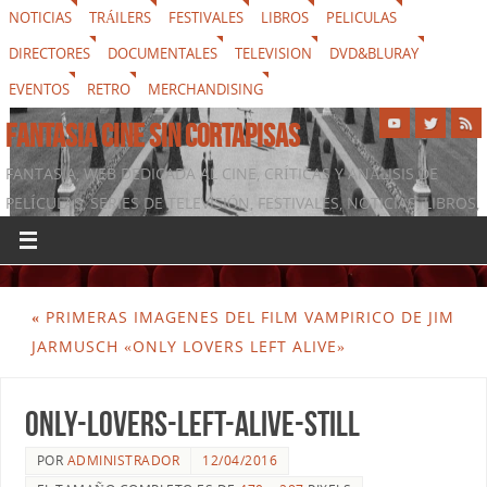
NOTICIAS
TRÁILERS
FESTIVALES
LIBROS
PELICULAS
DIRECTORES
DOCUMENTALES
TELEVISION
DVD&BLURAY
EVENTOS
RETRO
MERCHANDISING
FANTASIA CINE SIN CORTAPISAS
FANTASIA, WEB DEDICADA AL CINE, CRÍTICAS Y ANÁLISIS DE
PELÍCULAS, SERIES DE TELEVISIÓN, FESTIVALES, NOTICIAS, LIBROS,
DVD & BLURAY, MERCHANDISING Y TODO LO QUE RODEA AL
SÉPTIMO ARTE
«
PRIMERAS IMAGENES DEL FILM VAMPIRICO DE JIM
JARMUSCH «ONLY LOVERS LEFT ALIVE»
Only-Lovers-Left-Alive-still
POR
ADMINISTRADOR
12/04/2016