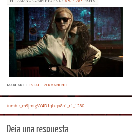
EL TAMAÑO COMPLETO ES DE
470 × 287
PIXELS
MARCAR EL
ENLACE PERMANENTE
.
tumblr_m9jmtgVY4D1qlxqx8o1_r1_1280
Deja una respuesta