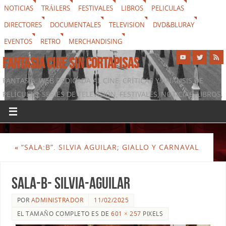
NOTICIAS
TRÁILERS
FESTIVALES
LIBROS
PELICULAS
DIRECTORES
DOCUMENTALES
TELEVISION
DVD&BLURAY
EVENTOS
RETRO
MERCHANDISING
FANTASIA CINE SIN CORTAPISAS
FANTASIA, WEB DEDICADA AL CINE, CRÍTICAS Y ANÁLISIS DE
PELÍCULAS, SERIES DE TELEVISIÓN, FESTIVALES, NOTICIAS, LIBROS,
DVD & BLURAY, MERCHANDISING Y TODO LO QUE RODEA AL
SÉPTIMO ARTE
«
“SALA:B”. SILVIA AGUILAR; GIALLO Y CARNAVAL
SALA-B- SILVIA-AGUILAR
POR
ADMINISTRADOR
11/02/2025
EL TAMAÑO COMPLETO ES DE
601 × 257
PIXELS