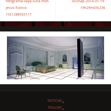
fotograma-vaya-luna-miel-
vlcsnap-2014-01-19-
jesus-franco-
19h29m03s236
1551288503117
NOTICIAS
TRÁILERS