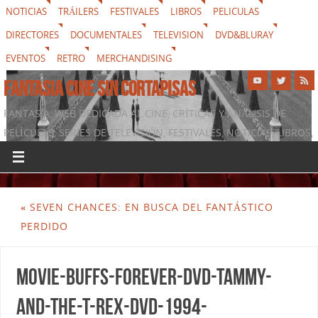
NOTICIAS
TRÁILERS
FESTIVALES
LIBROS
PELICULAS
DIRECTORES
DOCUMENTALES
TELEVISION
DVD&BLURAY
EVENTOS
RETRO
MERCHANDISING
FANTASIA CINE SIN CORTAPISAS
FANTASIA, WEB DEDICADA AL CINE, CRÍTICAS Y ANÁLISIS DE
PELÍCULAS, SERIES DE TELEVISIÓN, FESTIVALES, NOTICIAS, LIBROS,
DVD & BLURAY, MERCHANDISING Y TODO LO QUE RODEA AL
SÉPTIMO ARTE
«
SEVEN CHANCES: EN BUSCA DEL FANTÁSTICO
PERDIDO
movie-buffs-forever-dvd-tammy-
and-the-t-rex-dvd-1994-