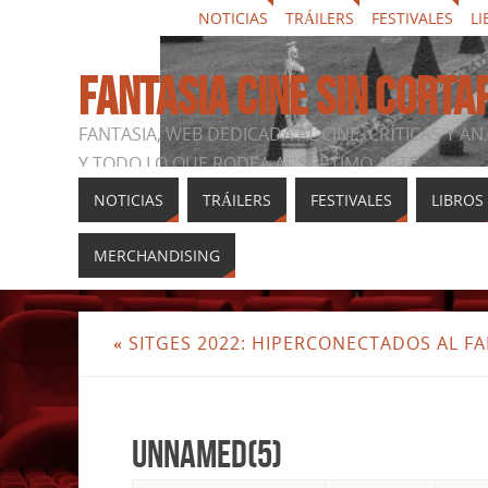
NOTICIAS
TRÁILERS
FESTIVALES
LI
FANTASIA CINE SIN CORTA
FANTASIA, WEB DEDICADA AL CINE, CRÍTICAS Y AN
Y TODO LO QUE RODEA AL SÉPTIMO ARTE
NOTICIAS
TRÁILERS
FESTIVALES
LIBROS
MERCHANDISING
«
SITGES 2022: HIPERCONECTADOS AL F
unnamed(5)