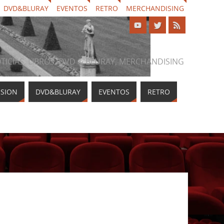
DVD&BLURAY
EVENTOS
RETRO
MERCHANDISING
NOTICIAS, LIBROS, DVD & BLURAY, MERCHANDISING
ISION
DVD&BLURAY
EVENTOS
RETRO