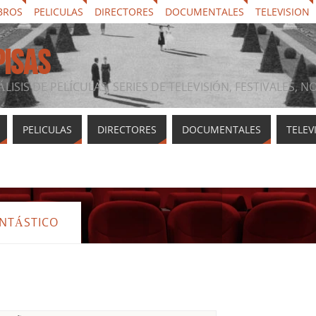
BROS
PELICULAS
DIRECTORES
DOCUMENTALES
TELEVISION
PISAS
ÁLISIS DE PELÍCULAS, SERIES DE TELEVISIÓN, FESTIVALES, 
PELICULAS
DIRECTORES
DOCUMENTALES
TELEV
ANTÁSTICO