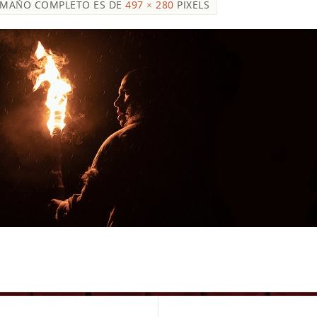
AMAÑO COMPLETO ES DE
497 × 280
PIXELS