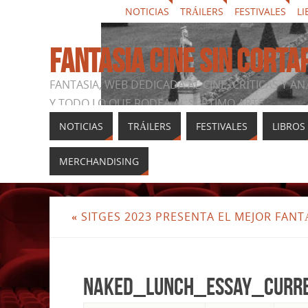
NOTICIAS
TRÁILERS
FESTIVALES
LI
FANTASIA CINE SIN CORTA
FANTASIA, WEB DEDICADA AL CINE, CRÍTICAS Y AN
Y TODO LO QUE RODEA AL SÉPTIMO ARTE
NOTICIAS
TRÁILERS
FESTIVALES
LIBROS
MERCHANDISING
«
SITGES 2023 PRESENTA EL MEJOR FAN
Naked_Lunch_Essay_Curr