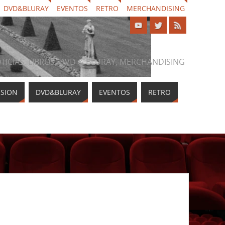
DVD&BLURAY
EVENTOS
RETRO
MERCHANDISING
NOTICIAS, LIBROS, DVD & BLURAY, MERCHANDISING
ISION
DVD&BLURAY
EVENTOS
RETRO