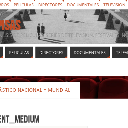
BROS
PELICULAS
DIRECTORES
DOCUMENTALES
TELEVISION
PISAS
ÁLISIS DE PELÍCULAS, SERIES DE TELEVISIÓN, FESTIVALES, 
PELICULAS
DIRECTORES
DOCUMENTALES
TELEV
TÁSTICO NACIONAL Y MUNDIAL
ent_medium