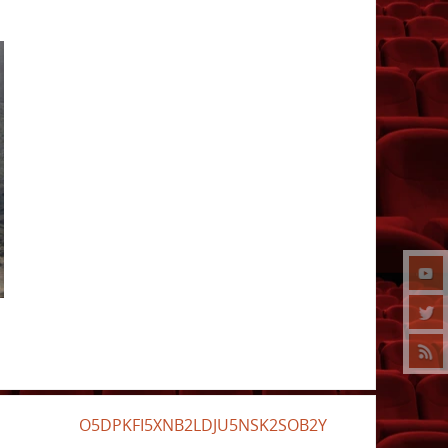
O5DPKFI5XNB2LDJU5NSK2SOB2Y