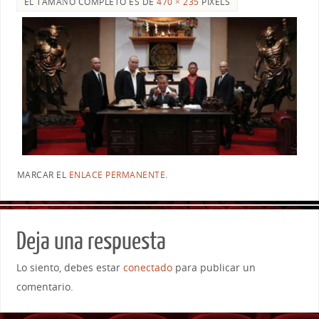
EL TAMAÑO COMPLETO ES DE
470 × 235
PIXELS
MARCAR EL
ENLACE PERMANENTE
.
Deja una respuesta
Lo siento, debes estar
conectado
para publicar un
comentario.