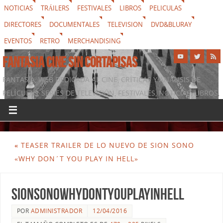
NOTICIAS
TRÁILERS
FESTIVALES
LIBROS
PELICULAS
DIRECTORES
DOCUMENTALES
TELEVISION
DVD&BLURAY
EVENTOS
RETRO
MERCHANDISING
FANTASIA CINE SIN CORTAPISAS
FANTASIA, WEB DEDICADA AL CINE, CRÍTICAS Y ANÁLISIS DE
PELÍCULAS, SERIES DE TELEVISIÓN, FESTIVALES, NOTICIAS, LIBROS,
DVD & BLURAY, MERCHANDISING Y TODO LO QUE RODEA AL
SÉPTIMO ARTE
«
TEASER TRAILER DE LO NUEVO DE SION SONO
«WHY DON´T YOU PLAY IN HELL»
sionsonowhydontyouplayinhell
POR
ADMINISTRADOR
12/04/2016