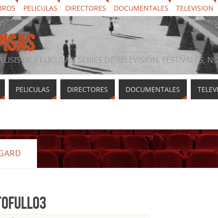
BROS
PELICULAS
DIRECTORES
DOCUMENTALES
TELEVISION
PISAS
ÁLISIS DE PELÍCULAS, SERIES DE TELEVISIÓN, FESTIVALES, 
PELICULAS
DIRECTORES
DOCUMENTALES
TELEV
NGARD
ofull03