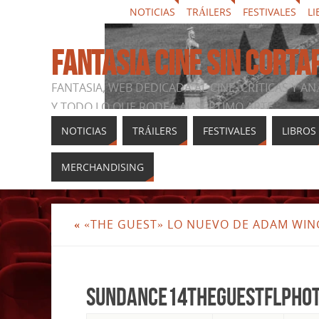
NOTICIAS
TRÁILERS
FESTIVALES
LI
FANTASIA CINE SIN CORTA
FANTASIA, WEB DEDICADA AL CINE, CRÍTICAS Y AN
Y TODO LO QUE RODEA AL SÉPTIMO ARTE
NOTICIAS
TRÁILERS
FESTIVALES
LIBROS
MERCHANDISING
«
«THE GUEST» LO NUEVO DE ADAM WI
Sundance14TheGuestFLphot