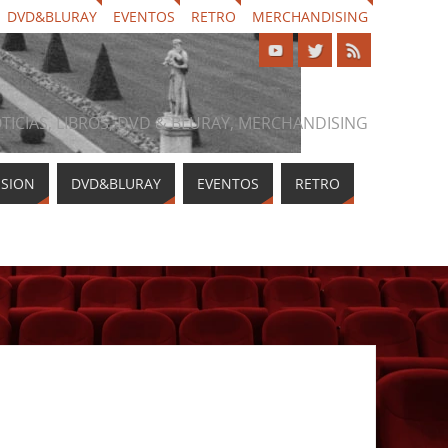
DVD&BLURAY
EVENTOS
RETRO
MERCHANDISING
NOTICIAS, LIBROS, DVD & BLURAY, MERCHANDISING
ISION
DVD&BLURAY
EVENTOS
RETRO