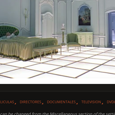
ELICULAS
DIRECTORES
DOCUMENTALES
TELEVISION
DVD
t can be changed from the Miscellaneous section of the setti