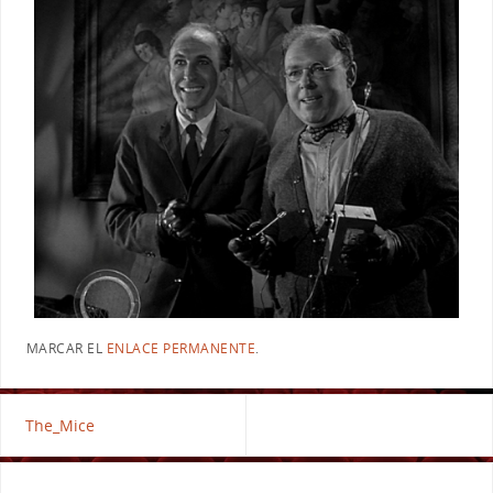
MARCAR EL
ENLACE PERMANENTE
.
The_Mice