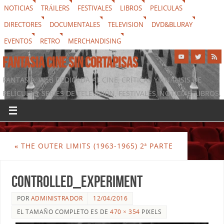
NOTICIAS
TRÁILERS
FESTIVALES
LIBROS
PELICULAS
DIRECTORES
DOCUMENTALES
TELEVISION
DVD&BLURAY
EVENTOS
RETRO
MERCHANDISING
FANTASIA CINE SIN CORTAPISAS
FANTASIA, WEB DEDICADA AL CINE, CRÍTICAS Y ANÁLISIS DE
PELÍCULAS, SERIES DE TELEVISIÓN, FESTIVALES, NOTICIAS, LIBROS,
DVD & BLURAY, MERCHANDISING Y TODO LO QUE RODEA AL
SÉPTIMO ARTE
«
THE OUTER LIMITS (1963-1965) 2ª PARTE
Controlled_Experiment
POR
ADMINISTRADOR
12/04/2016
EL TAMAÑO COMPLETO ES DE
470 × 354
PIXELS