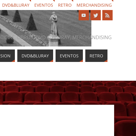
DVD&BLURAY
EVENTOS
RETRO
MERCHANDISING
NOTICIAS, LIBROS, DVD & BLURAY, MERCHANDISING
ISION
DVD&BLURAY
EVENTOS
RETRO