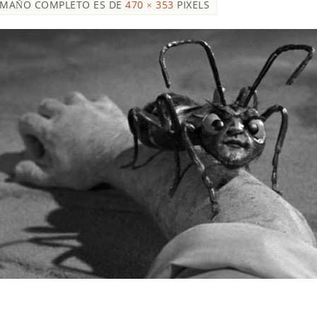
AMAÑO COMPLETO ES DE
470 × 353
PIXELS