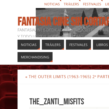
NOTICIAS
TRÁILERS
FESTIVALES
LI
FANTASIA CINE SIN CORTA
FANTASIA, WEB DEDICADA AL CINE, CRÍTICAS Y AN
Y TODO LO QUE RODEA AL SÉPTIMO ARTE
NOTICIAS
TRÁILERS
FESTIVALES
LIBROS
MERCHANDISING
«
THE OUTER LIMITS (1963-1965) 2ª PART
The_Zanti_Misfits