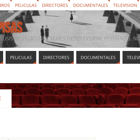
BROS
PELICULAS
DIRECTORES
DOCUMENTALES
TELEVISION
PISAS
ÁLISIS DE PELÍCULAS, SERIES DE TELEVISIÓN, FESTIVALES, 
PELICULAS
DIRECTORES
DOCUMENTALES
TELEV
E