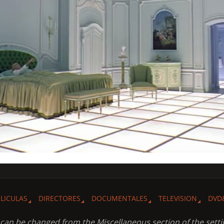
ELICULAS
DIRECTORES
DOCUMENTALES
TELEVISION
DVD
t can be changed from the Miscellaneous section of the setti