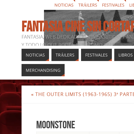
NOTICIAS
TRÁILERS
FESTIVALES
LI
FANTASIA CINE SIN CORTA
FANTASIA, WEB DEDICADA AL CINE, CRÍTICAS Y AN
Y TODO LO QUE RODEA AL SÉPTIMO ARTE
NOTICIAS
TRÁILERS
FESTIVALES
LIBROS
MERCHANDISING
«
THE OUTER LIMITS (1963-1965) 3ª PART
Moonstone