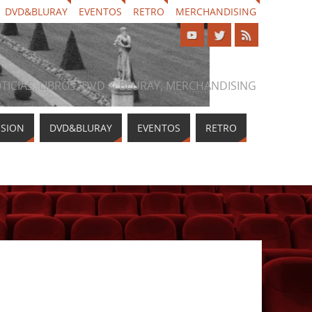
DVD&BLURAY
EVENTOS
RETRO
MERCHANDISING
NOTICIAS, LIBROS, DVD & BLURAY, MERCHANDISING
ISION
DVD&BLURAY
EVENTOS
RETRO