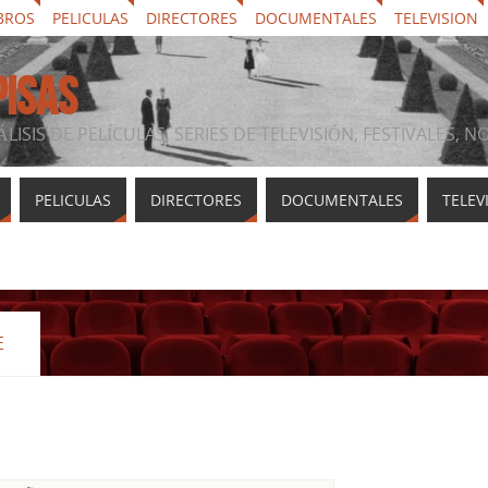
BROS
PELICULAS
DIRECTORES
DOCUMENTALES
TELEVISION
PISAS
ÁLISIS DE PELÍCULAS, SERIES DE TELEVISIÓN, FESTIVALES, 
PELICULAS
DIRECTORES
DOCUMENTALES
TELEV
E