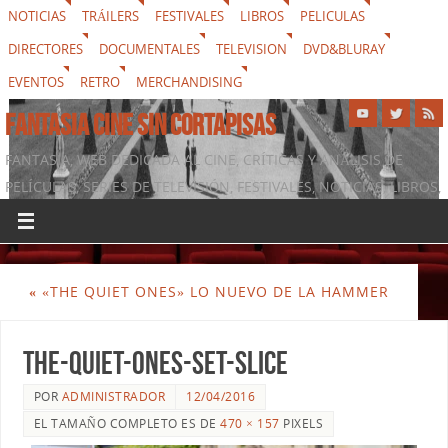
NOTICIAS
TRÁILERS
FESTIVALES
LIBROS
PELICULAS
DIRECTORES
DOCUMENTALES
TELEVISION
DVD&BLURAY
EVENTOS
RETRO
MERCHANDISING
FANTASIA CINE SIN CORTAPISAS
FANTASIA, WEB DEDICADA AL CINE, CRÍTICAS Y ANÁLISIS DE
PELÍCULAS, SERIES DE TELEVISIÓN, FESTIVALES, NOTICIAS, LIBROS,
DVD & BLURAY, MERCHANDISING Y TODO LO QUE RODEA AL
SÉPTIMO ARTE
«
«THE QUIET ONES» LO NUEVO DE LA HAMMER
the-quiet-ones-set-slice
POR
ADMINISTRADOR
12/04/2016
EL TAMAÑO COMPLETO ES DE
470 × 157
PIXELS