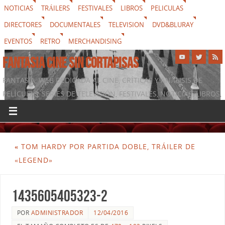
NOTICIAS
TRÁILERS
FESTIVALES
LIBROS
PELICULAS
DIRECTORES
DOCUMENTALES
TELEVISION
DVD&BLURAY
EVENTOS
RETRO
MERCHANDISING
FANTASIA CINE SIN CORTAPISAS
FANTASIA, WEB DEDICADA AL CINE, CRÍTICAS Y ANÁLISIS DE
PELÍCULAS, SERIES DE TELEVISIÓN, FESTIVALES, NOTICIAS, LIBROS,
DVD & BLURAY, MERCHANDISING Y TODO LO QUE RODEA AL
SÉPTIMO ARTE
«
TOM HARDY POR PARTIDA DOBLE, TRÁILER DE
«LEGEND»
1435605405323-2
POR
ADMINISTRADOR
12/04/2016