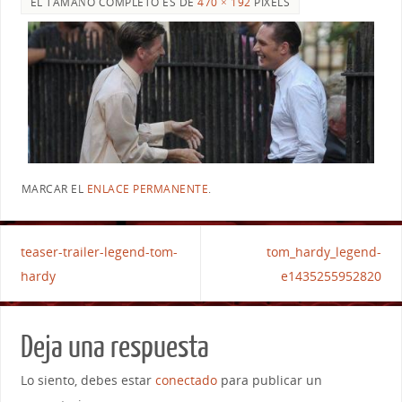
EL TAMAÑO COMPLETO ES DE
470 × 192
PIXELS
MARCAR EL
ENLACE PERMANENTE
.
teaser-trailer-legend-tom-
tom_hardy_legend-
hardy
e1435255952820
Deja una respuesta
Lo siento, debes estar
conectado
para publicar un