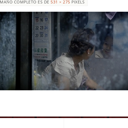
AMAÑO COMPLETO ES DE
531 × 275
PIXELS