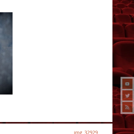
img_32929