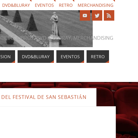
DVD&BLURAY
EVENTOS
RETRO
MERCHANDISING
NOTICIAS, LIBROS, DVD & BLURAY, MERCHANDISING
ISION
DVD&BLURAY
EVENTOS
RETRO
EL FESTIVAL DE SAN SEBASTIÁN