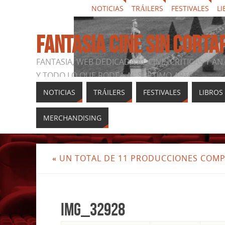
NOTICIAS
TRÁILERS
FESTIVALES
LI
FANTASIA CINE SIN CORTA
FANTASIA, WEB DEDICADA AL CINE, CRÍTICAS Y AN
Y TODO LO QUE RODEA AL SÉPTIMO ARTE
NOTICIAS
TRÁILERS
FESTIVALES
LIBROS
MERCHANDISING
«
UN TOTAL DE 11 PRODUCCIONES COMPE
img_32928