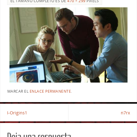
EL TAMAÑO COMPLETO ES DE
470 × 299
PIXELS
MARCAR EL
ENLACE PERMANENTE
.
I-Origins1
n7rx
Deja una respuesta