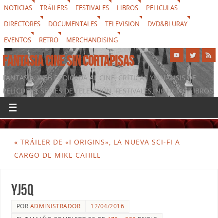
NOTICIAS
TRÁILERS
FESTIVALES
LIBROS
PELICULAS
DIRECTORES
DOCUMENTALES
TELEVISION
DVD&BLURAY
EVENTOS
RETRO
MERCHANDISING
FANTASIA CINE SIN CORTAPISAS
FANTASIA, WEB DEDICADA AL CINE, CRÍTICAS Y ANÁLISIS DE
PELÍCULAS, SERIES DE TELEVISIÓN, FESTIVALES, NOTICIAS, LIBROS,
DVD & BLURAY, MERCHANDISING Y TODO LO QUE RODEA AL
SÉPTIMO ARTE
«
TRÁILER DE «I ORIGINS», LA NUEVA SCI-FI A
CARGO DE MIKE CAHILL
yj5q
POR
ADMINISTRADOR
12/04/2016