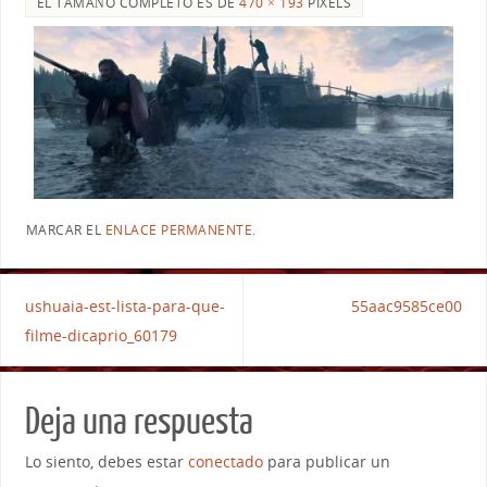
EL TAMAÑO COMPLETO ES DE
470 × 193
PIXELS
MARCAR EL
ENLACE PERMANENTE
.
ushuaia-est-lista-para-que-
55aac9585ce00
filme-dicaprio_60179
Deja una respuesta
Lo siento, debes estar
conectado
para publicar un