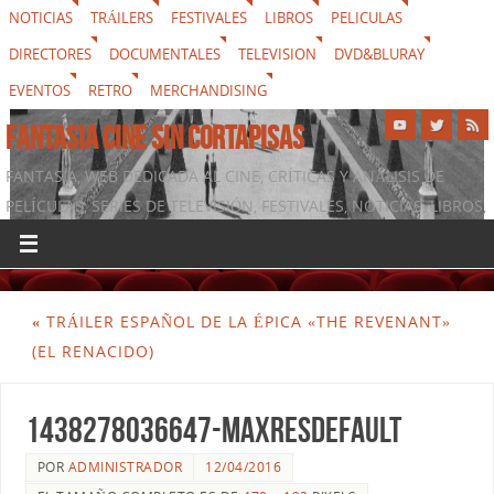
NOTICIAS
TRÁILERS
FESTIVALES
LIBROS
PELICULAS
DIRECTORES
DOCUMENTALES
TELEVISION
DVD&BLURAY
EVENTOS
RETRO
MERCHANDISING
FANTASIA CINE SIN CORTAPISAS
FANTASIA, WEB DEDICADA AL CINE, CRÍTICAS Y ANÁLISIS DE
PELÍCULAS, SERIES DE TELEVISIÓN, FESTIVALES, NOTICIAS, LIBROS,
DVD & BLURAY, MERCHANDISING Y TODO LO QUE RODEA AL
SÉPTIMO ARTE
«
TRÁILER ESPAÑOL DE LA ÉPICA «THE REVENANT»
(EL RENACIDO)
1438278036647-maxresdefault
POR
ADMINISTRADOR
12/04/2016