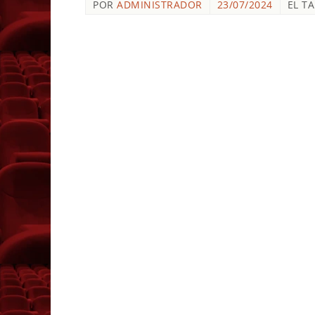
POR
ADMINISTRADOR
23/07/2024
EL T