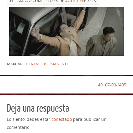
EL TAMAÑO COMPLETO ES DE
470 × 199
PIXELS
MARCAR EL
ENLACE PERMANENTE
.
40107-00-f405
Deja una respuesta
Lo siento, debes estar
conectado
para publicar un
comentario.