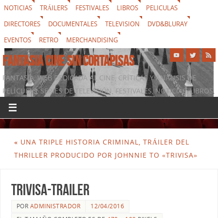
NOTICIAS
TRÁILERS
FESTIVALES
LIBROS
PELICULAS
DIRECTORES
DOCUMENTALES
TELEVISION
DVD&BLURAY
EVENTOS
RETRO
MERCHANDISING
FANTASIA CINE SIN CORTAPISAS
FANTASIA, WEB DEDICADA AL CINE, CRÍTICAS Y ANÁLISIS DE
PELÍCULAS, SERIES DE TELEVISIÓN, FESTIVALES, NOTICIAS, LIBROS,
DVD & BLURAY, MERCHANDISING Y TODO LO QUE RODEA AL
SÉPTIMO ARTE
«
UNA TRIPLE HISTORIA CRIMINAL, TRÁILER DEL
THRILLER PRODUCIDO POR JOHNNIE TO «TRIVISA»
Trivisa-trailer
POR
ADMINISTRADOR
12/04/2016