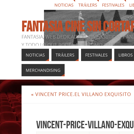
NOTICIAS
TRÁILERS
FESTIVALES
LI
FANTASIA CINE SIN CORTA
FANTASIA, WEB DEDICADA AL CINE, CRÍTICAS Y AN
Y TODO LO QUE RODEA AL SÉPTIMO ARTE
NOTICIAS
TRÁILERS
FESTIVALES
LIBROS
MERCHANDISING
«
VINCENT PRICE.EL VILLANO EXQUISITO
vincent-price-villano-exqu