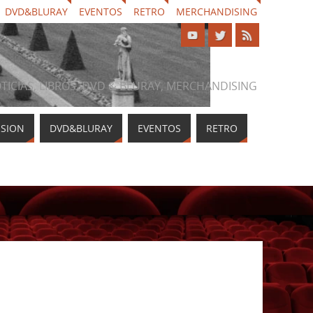
DVD&BLURAY
EVENTOS
RETRO
MERCHANDISING
NOTICIAS, LIBROS, DVD & BLURAY, MERCHANDISING
ISION
DVD&BLURAY
EVENTOS
RETRO