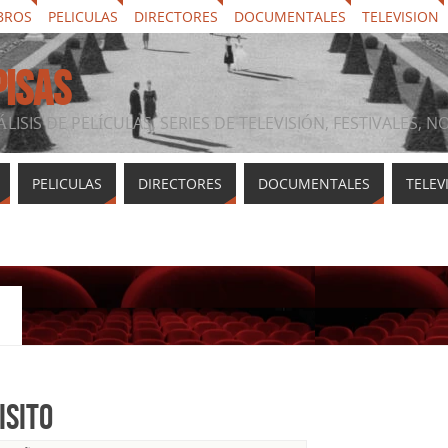
BROS
PELICULAS
DIRECTORES
DOCUMENTALES
TELEVISION
PISAS
ÁLISIS DE PELÍCULAS, SERIES DE TELEVISIÓN, FESTIVALES, 
PELICULAS
DIRECTORES
DOCUMENTALES
TELEV
isito