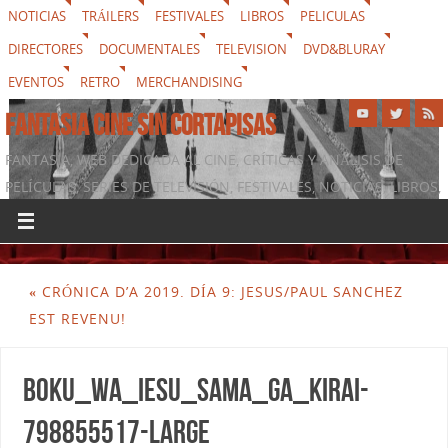
NOTICIAS
TRÁILERS
FESTIVALES
LIBROS
PELICULAS
DIRECTORES
DOCUMENTALES
TELEVISION
DVD&BLURAY
EVENTOS
RETRO
MERCHANDISING
FANTASIA CINE SIN CORTAPISAS
FANTASIA, WEB DEDICADA AL CINE, CRÍTICAS Y ANÁLISIS DE
PELÍCULAS, SERIES DE TELEVISIÓN, FESTIVALES, NOTICIAS, LIBROS,
DVD & BLURAY, MERCHANDISING Y TODO LO QUE RODEA AL
SÉPTIMO ARTE
«
CRÓNICA D’A 2019. DÍA 9: JESUS/PAUL SANCHEZ
EST REVENU!
boku_wa_iesu_sama_ga_kirai-
798855517-large