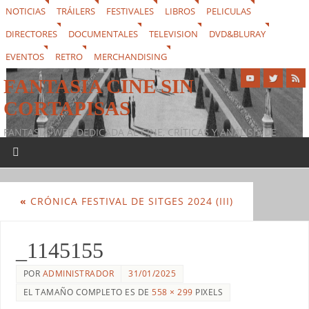
NOTICIAS
TRÁILERS
FESTIVALES
LIBROS
PELICULAS
DIRECTORES
DOCUMENTALES
TELEVISION
DVD&BLURAY
EVENTOS
RETRO
MERCHANDISING
FANTASIA CINE SIN
CORTAPISAS
FANTASIA, WEB DEDICADA AL CINE, CRÍTICAS Y ANÁLISIS DE
PELÍCULAS, SERIES DE TELEVISIÓN, FESTIVALES, NOTICIAS, LIBROS,
DVD & BLURAY, MERCHANDISING Y TODO LO QUE RODEA AL
SÉPTIMO ARTE
«
CRÓNICA FESTIVAL DE SITGES 2024 (III)
_1145155
POR
ADMINISTRADOR
31/01/2025
EL TAMAÑO COMPLETO ES DE
558 × 299
PIXELS