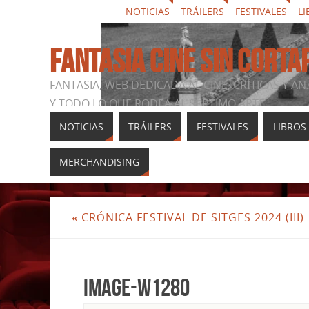
NOTICIAS
TRÁILERS
FESTIVALES
LI
FANTASIA CINE SIN CORTA
FANTASIA, WEB DEDICADA AL CINE, CRÍTICAS Y AN
Y TODO LO QUE RODEA AL SÉPTIMO ARTE
NOTICIAS
TRÁILERS
FESTIVALES
LIBROS
MERCHANDISING
«
CRÓNICA FESTIVAL DE SITGES 2024 (III)
image-w1280