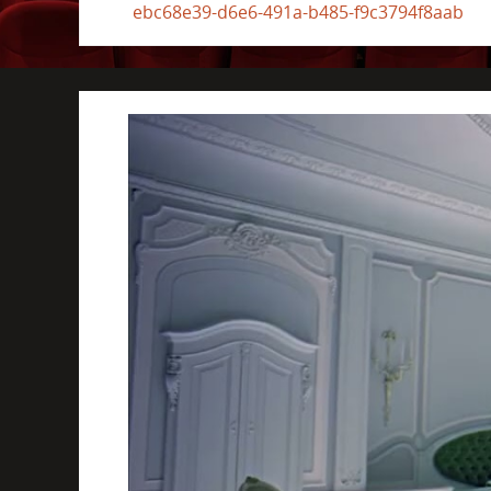
ebc68e39-d6e6-491a-b485-f9c3794f8aab