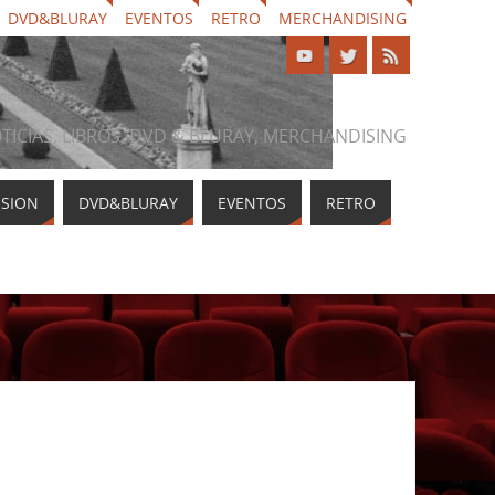
DVD&BLURAY
EVENTOS
RETRO
MERCHANDISING
NOTICIAS, LIBROS, DVD & BLURAY, MERCHANDISING
ISION
DVD&BLURAY
EVENTOS
RETRO