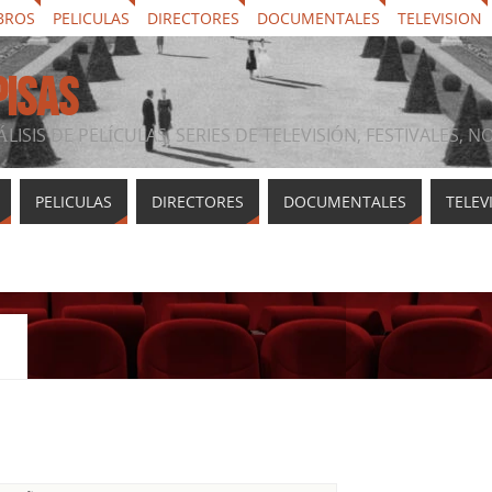
BROS
PELICULAS
DIRECTORES
DOCUMENTALES
TELEVISION
PISAS
ÁLISIS DE PELÍCULAS, SERIES DE TELEVISIÓN, FESTIVALES, 
PELICULAS
DIRECTORES
DOCUMENTALES
TELEV