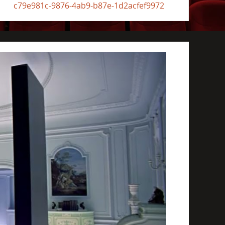
c79e981c-9876-4ab9-b87e-1d2acfef9972