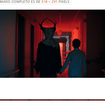
AMAÑO COMPLETO ES DE
518 × 291
PIXELS