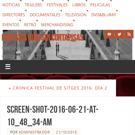
NOTICIAS
TRÁILERS
FESTIVALES
LIBROS
PELICULAS
DIRECTORES
DOCUMENTALES
TELEVISION
DVD&BLURAY
EVENTOS
RETRO
MERCHANDISING
FANTASIA CINE SIN CORTAPISAS
FANTASIA, WEB DEDICADA AL CINE, CRÍTICAS Y ANÁLISIS DE
PELÍCULAS, SERIES DE TELEVISIÓN, FESTIVALES, NOTICIAS, LIBROS,
DVD & BLURAY, MERCHANDISING Y TODO LO QUE RODEA AL
SÉPTIMO ARTE
«
CRÓNICA FESTIVAL DE SITGES 2016. DÍA 2
screen-shot-2016-06-21-at-
10_48_34-am
POR
ADMINISTRADOR
21/10/2016