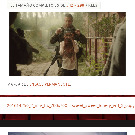
EL TAMAÑO COMPLETO ES DE
542 × 298
PIXELS
MARCAR EL
ENLACE PERMANENTE
.
201614250_2_img_fix_700x700
sweet_sweet_lonely_girl_3_copy