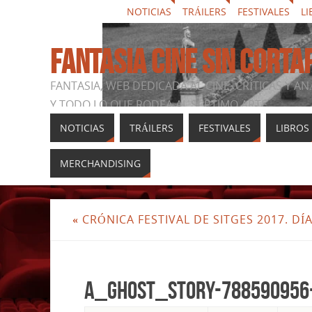
NOTICIAS
TRÁILERS
FESTIVALES
LI
FANTASIA CINE SIN CORTA
FANTASIA, WEB DEDICADA AL CINE, CRÍTICAS Y AN
Y TODO LO QUE RODEA AL SÉPTIMO ARTE
NOTICIAS
TRÁILERS
FESTIVALES
LIBROS
MERCHANDISING
«
CRÓNICA FESTIVAL DE SITGES 2017. DÍA
a_ghost_story-788590956