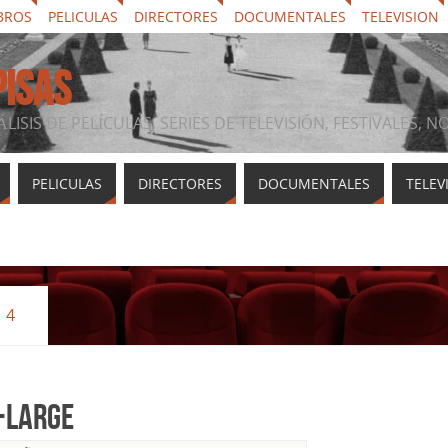
BROS
PELICULAS
DIRECTORES
DOCUMENTALES
TELEVISION
PISAS
ÁLISIS DE PELÍCULAS, SERIES DE TELEVISIÓN, FESTIVALES, 
PELICULAS
DIRECTORES
DOCUMENTALES
TELEV
 4
-large