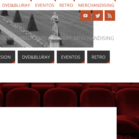
DVD&BLURAY
EVENTOS
RETRO
MERCHANDISING
NOTICIAS, LIBROS, DVD & BLURAY, MERCHANDISING
ISION
DVD&BLURAY
EVENTOS
RETRO