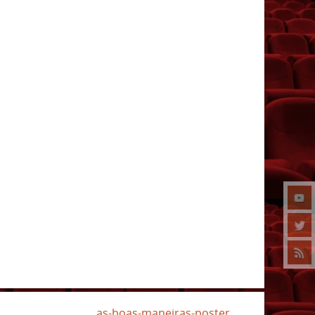
as-boas-maneiras-poster