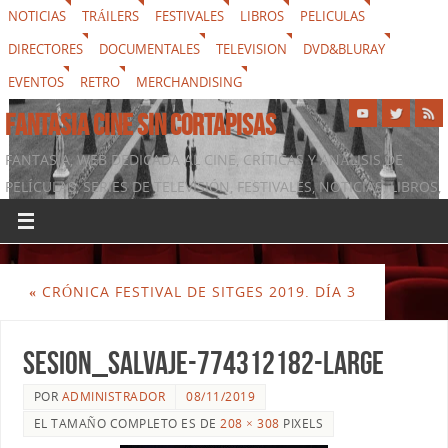
NOTICIAS
TRÁILERS
FESTIVALES
LIBROS
PELICULAS
DIRECTORES
DOCUMENTALES
TELEVISION
DVD&BLURAY
EVENTOS
RETRO
MERCHANDISING
FANTASIA CINE SIN CORTAPISAS
FANTASIA, WEB DEDICADA AL CINE, CRÍTICAS Y ANÁLISIS DE
PELÍCULAS, SERIES DE TELEVISIÓN, FESTIVALES, NOTICIAS, LIBROS,
DVD & BLURAY, MERCHANDISING Y TODO LO QUE RODEA AL
SÉPTIMO ARTE
«
CRÓNICA FESTIVAL DE SITGES 2019. DÍA 3
sesion_salvaje-774312182-large
POR
ADMINISTRADOR
08/11/2019
EL TAMAÑO COMPLETO ES DE
208 × 308
PIXELS