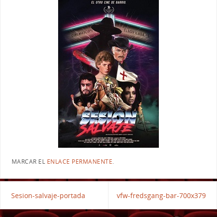
MARCAR EL
ENLACE PERMANENTE
.
Sesion-salvaje-portada
vfw-fredsgang-bar-700x379