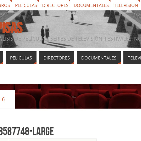
BROS
PELICULAS
DIRECTORES
DOCUMENTALES
TELEVISION
PISAS
ÁLISIS DE PELÍCULAS, SERIES DE TELEVISIÓN, FESTIVALES, 
PELICULAS
DIRECTORES
DOCUMENTALES
TELEV
 6
8587748-large