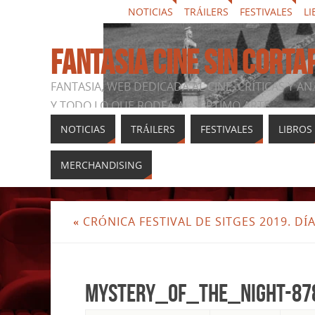
NOTICIAS
TRÁILERS
FESTIVALES
LI
FANTASIA CINE SIN CORTA
FANTASIA, WEB DEDICADA AL CINE, CRÍTICAS Y AN
Y TODO LO QUE RODEA AL SÉPTIMO ARTE
NOTICIAS
TRÁILERS
FESTIVALES
LIBROS
MERCHANDISING
«
CRÓNICA FESTIVAL DE SITGES 2019. DÍA
mystery_of_the_night-87