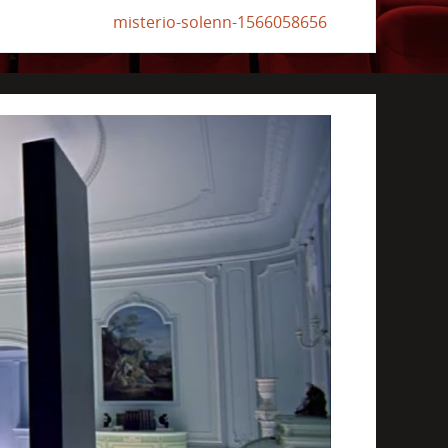
misterio-solenn-1566058656