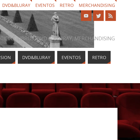
DVD&BLURAY
EVENTOS
RETRO
MERCHANDISING
NOTICIAS, LIBROS, DVD & BLURAY, MERCHANDISING
ISION
DVD&BLURAY
EVENTOS
RETRO