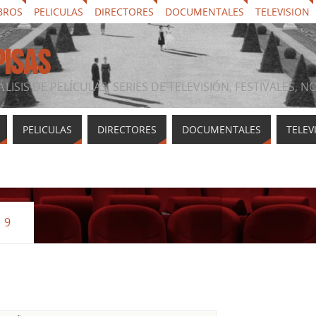
BROS
PELICULAS
DIRECTORES
DOCUMENTALES
TELEVISION
PISAS
ÁLISIS DE PELÍCULAS, SERIES DE TELEVISIÓN, FESTIVALES, 
PELICULAS
DIRECTORES
DOCUMENTALES
TELEV
 9