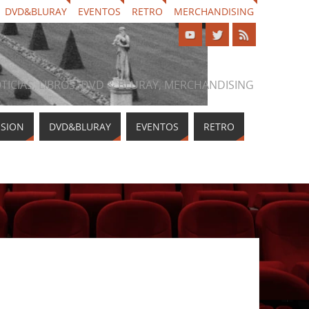
DVD&BLURAY
EVENTOS
RETRO
MERCHANDISING
NOTICIAS, LIBROS, DVD & BLURAY, MERCHANDISING
ISION
DVD&BLURAY
EVENTOS
RETRO