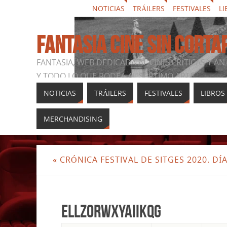
NOTICIAS
TRÁILERS
FESTIVALES
LI
FANTASIA CINE SIN CORTA
FANTASIA, WEB DEDICADA AL CINE, CRÍTICAS Y AN
Y TODO LO QUE RODEA AL SÉPTIMO ARTE
NOTICIAS
TRÁILERS
FESTIVALES
LIBROS
MERCHANDISING
«
CRÓNICA FESTIVAL DE SITGES 2020. DÍA
ElLZ0rWXYAIIkqg