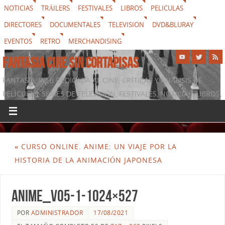
NOTICIAS
TRÁILERS
FESTIVALES
LIBROS
PELICULAS
DIRECTORES
DOCUMENTALES
TELEVISION
DVD&BLURAY
EVENTOS
RETRO
MERCHANDISING
FANTASIA CINE SIN CORTAPISAS
FANTASIA, WEB DEDICADA AL CINE, CRÍTICAS Y ANÁLISIS DE
PELÍCULAS, SERIES DE TELEVISIÓN, FESTIVALES, NOTICIAS, LIBROS,
DVD & BLURAY, MERCHANDISING Y TODO LO QUE RODEA AL
SÉPTIMO ARTE
«
CURSO ONLINE. ANIME: UN VIAJE POR LA
HISTORIA DE LA ANIMACIÓN JAPONESA
ANIME_V05-1-1024×527
POR
ADMINISTRADOR
17/08/2021