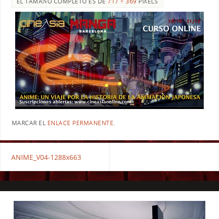
EL TAMAÑO COMPLETO ES DE
717 × 369
PIXELS
MARCAR EL
ENLACE PERMANENTE
.
ANIME_V04-1288x663