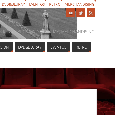
DVD&BLURAY
EVENTOS
RETRO
MERCHANDISING
NOTICIAS, LIBROS, DVD & BLURAY, MERCHANDISING
ISION
DVD&BLURAY
EVENTOS
RETRO