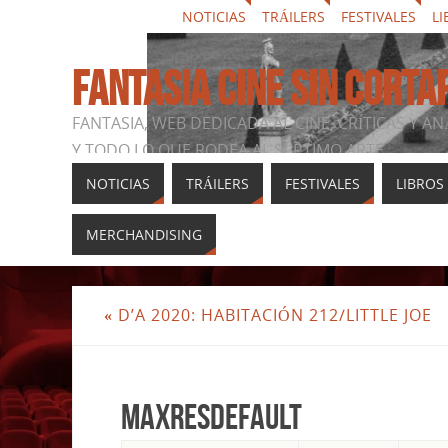
NOTICIAS
TRÁILERS
FESTIVALES
LI
FANTASIA CINE SIN CORTA
FANTASIA, WEB DEDICADA AL CINE, CRÍTICAS Y AN
Y TODO LO QUE RODEA AL SÉPTIMO ARTE
NOTICIAS
TRÁILERS
FESTIVALES
LIBROS
MERCHANDISING
«
D’A 2020: HABITACIÓN 212/LITTLE JOE
maxresdefault