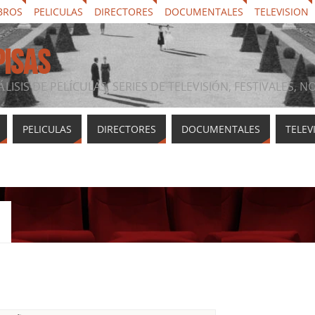
BROS
PELICULAS
DIRECTORES
DOCUMENTALES
TELEVISION
PISAS
ÁLISIS DE PELÍCULAS, SERIES DE TELEVISIÓN, FESTIVALES, 
PELICULAS
DIRECTORES
DOCUMENTALES
TELEV