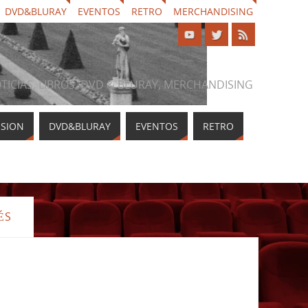
DVD&BLURAY
EVENTOS
RETRO
MERCHANDISING
NOTICIAS, LIBROS, DVD & BLURAY, MERCHANDISING
ISION
DVD&BLURAY
EVENTOS
RETRO
ÉS