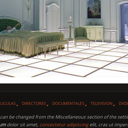
ELICULAS
DIRECTORES
DOCUMENTALES
TELEVISION
DVD
t can be changed from the Miscellaneous section of the setti
sum
dolor sit amet,
consectetur adipiscing
elit, cras ut imper