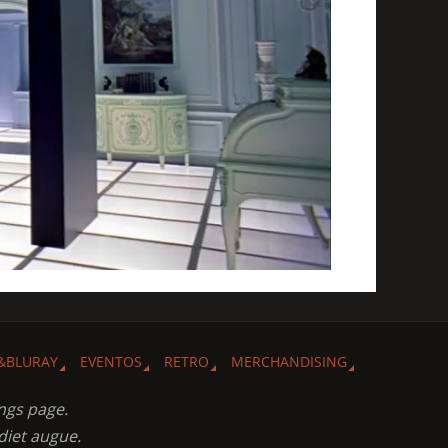
&BLURAY
EVENTOS
RETRO
MERCHANDISING
ngs page.
diet augue.