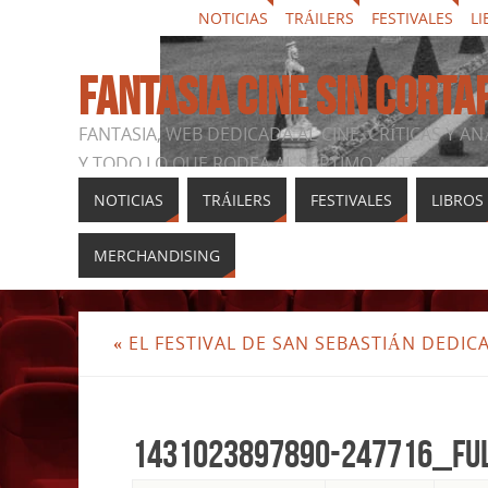
NOTICIAS
TRÁILERS
FESTIVALES
LI
FANTASIA CINE SIN CORTA
FANTASIA, WEB DEDICADA AL CINE, CRÍTICAS Y AN
Y TODO LO QUE RODEA AL SÉPTIMO ARTE
NOTICIAS
TRÁILERS
FESTIVALES
LIBROS
MERCHANDISING
«
EL FESTIVAL DE SAN SEBASTIÁN DEDIC
1431023897890-247716_fu