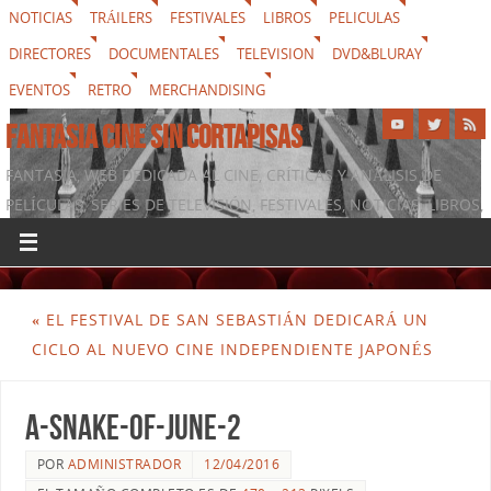
NOTICIAS
TRÁILERS
FESTIVALES
LIBROS
PELICULAS
DIRECTORES
DOCUMENTALES
TELEVISION
DVD&BLURAY
EVENTOS
RETRO
MERCHANDISING
FANTASIA CINE SIN CORTAPISAS
FANTASIA, WEB DEDICADA AL CINE, CRÍTICAS Y ANÁLISIS DE
PELÍCULAS, SERIES DE TELEVISIÓN, FESTIVALES, NOTICIAS, LIBROS,
DVD & BLURAY, MERCHANDISING Y TODO LO QUE RODEA AL
SÉPTIMO ARTE
«
EL FESTIVAL DE SAN SEBASTIÁN DEDICARÁ UN
CICLO AL NUEVO CINE INDEPENDIENTE JAPONÉS
a-snake-of-june-2
POR
ADMINISTRADOR
12/04/2016