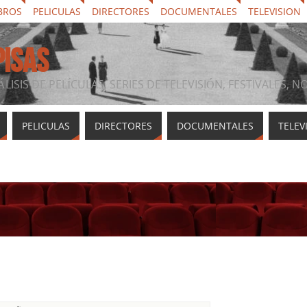
BROS
PELICULAS
DIRECTORES
DOCUMENTALES
TELEVISION
PISAS
ÁLISIS DE PELÍCULAS, SERIES DE TELEVISIÓN, FESTIVALES, 
PELICULAS
DIRECTORES
DOCUMENTALES
TELEV