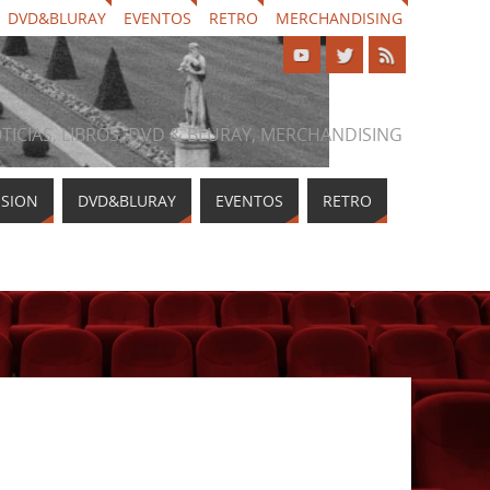
DVD&BLURAY
EVENTOS
RETRO
MERCHANDISING
NOTICIAS, LIBROS, DVD & BLURAY, MERCHANDISING
ISION
DVD&BLURAY
EVENTOS
RETRO