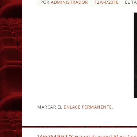
POR
ADMINISTRADOR
12/04/2016
EL T
MARCAR EL
ENLACE PERMANENTE
.
1455364403278-Eva-no-duerme2-MagaZin