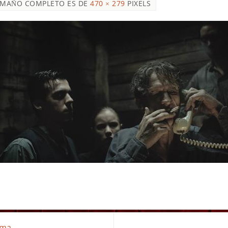
AMAÑO COMPLETO ES DE
470 × 279
PIXELS
ema