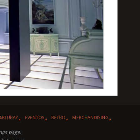
&BLURAY
EVENTOS
RETRO
MERCHANDISING
ngs page.