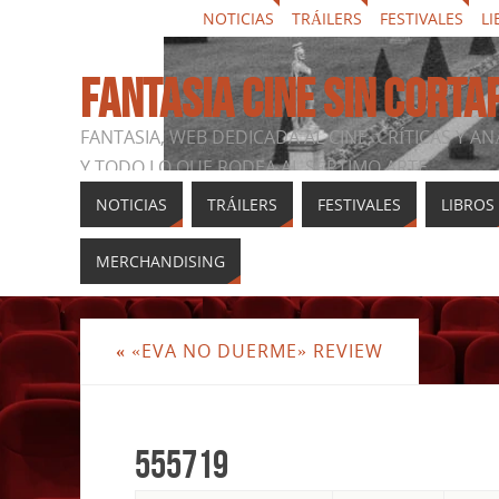
NOTICIAS
TRÁILERS
FESTIVALES
LI
FANTASIA CINE SIN CORTA
FANTASIA, WEB DEDICADA AL CINE, CRÍTICAS Y AN
Y TODO LO QUE RODEA AL SÉPTIMO ARTE
NOTICIAS
TRÁILERS
FESTIVALES
LIBROS
MERCHANDISING
«
«EVA NO DUERME» REVIEW
555719