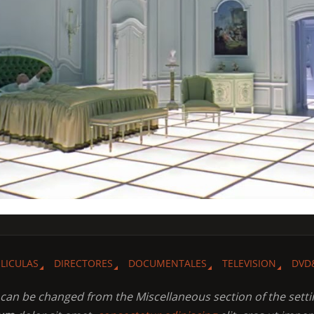
ELICULAS
DIRECTORES
DOCUMENTALES
TELEVISION
DVD
t can be changed from the Miscellaneous section of the setti