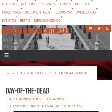
NOTICIAS
TRÁILERS
FESTIVALES
LIBROS
PELICULAS
DIRECTORES
DOCUMENTALES
TELEVISION
DVD&BLURAY
EVENTOS
RETRO
MERCHANDISING
FANTASIA CINE SIN CORTAPISAS
FANTASIA, WEB DEDICADA AL CINE, CRÍTICAS Y ANÁLISIS DE
PELÍCULAS, SERIES DE TELEVISIÓN, FESTIVALES, NOTICIAS, LIBROS,
DVD & BLURAY, MERCHANDISING Y TODO LO QUE RODEA AL
SÉPTIMO ARTE
«
GEORGE.A.ROMERO: SEXTOLOGIA ZOMBIE
DAY-OF-THE-DEAD
POR
ADMINISTRADOR
12/04/2016
EL TAMAÑO COMPLETO ES DE
340 × 518
PIXELS