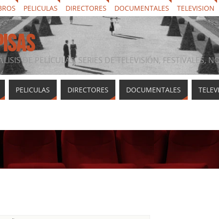
BROS
PELICULAS
DIRECTORES
DOCUMENTALES
TELEVISION
PISAS
ÁLISIS DE PELÍCULAS, SERIES DE TELEVISIÓN, FESTIVALES, 
PELICULAS
DIRECTORES
DOCUMENTALES
TELEV