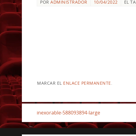
POR
ADMINISTRADOR
10/04/2022
EL T
MARCAR EL
ENLACE PERMANENTE
.
inexorable-588093894-large