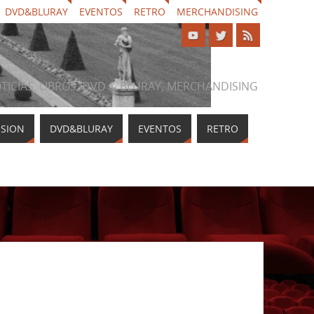
DVD&BLURAY
EVENTOS
RETRO
MERCHANDISING
NOTICIAS, LIBROS, DVD & BLURAY, MERCHANDISING
ISION
DVD&BLURAY
EVENTOS
RETRO