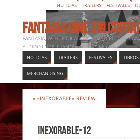
NOTICIAS
TRÁILERS
FESTIVALES
LI
FANTASIA CINE SIN CORTA
FANTASIA, WEB DEDICADA AL CINE, CRÍTICAS Y AN
Y TODO LO QUE RODEA AL SÉPTIMO ARTE
NOTICIAS
TRÁILERS
FESTIVALES
LIBROS
MERCHANDISING
«
«INEXORABLE» REVIEW
Inexorable-12