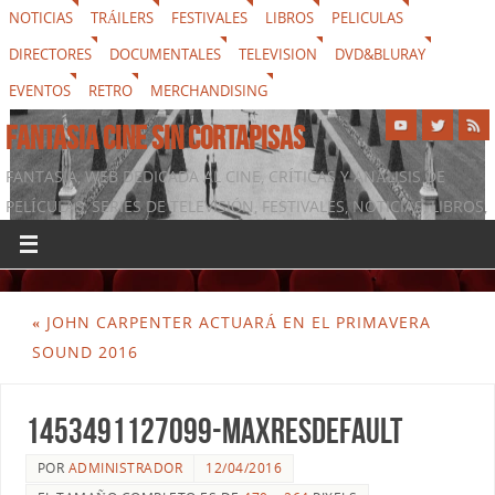
NOTICIAS
TRÁILERS
FESTIVALES
LIBROS
PELICULAS
DIRECTORES
DOCUMENTALES
TELEVISION
DVD&BLURAY
EVENTOS
RETRO
MERCHANDISING
FANTASIA CINE SIN CORTAPISAS
FANTASIA, WEB DEDICADA AL CINE, CRÍTICAS Y ANÁLISIS DE
PELÍCULAS, SERIES DE TELEVISIÓN, FESTIVALES, NOTICIAS, LIBROS,
DVD & BLURAY, MERCHANDISING Y TODO LO QUE RODEA AL
SÉPTIMO ARTE
«
JOHN CARPENTER ACTUARÁ EN EL PRIMAVERA
SOUND 2016
1453491127099-maxresdefault
POR
ADMINISTRADOR
12/04/2016