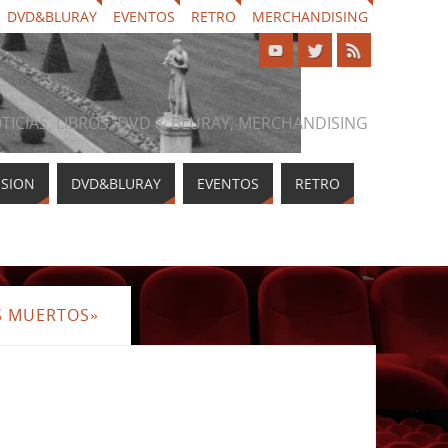
DVD&BLURAY
EVENTOS
RETRO
MERCHANDISING
NOTICIAS, LIBROS, DVD & BLURAY, MERCHANDISING
ISION
DVD&BLURAY
EVENTOS
RETRO
S MUERTOS»