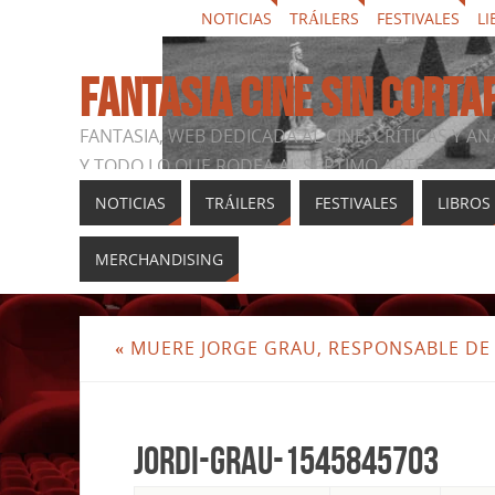
NOTICIAS
TRÁILERS
FESTIVALES
LI
FANTASIA CINE SIN CORTA
FANTASIA, WEB DEDICADA AL CINE, CRÍTICAS Y AN
Y TODO LO QUE RODEA AL SÉPTIMO ARTE
NOTICIAS
TRÁILERS
FESTIVALES
LIBROS
MERCHANDISING
«
MUERE JORGE GRAU, RESPONSABLE DE 
jordi-grau-1545845703