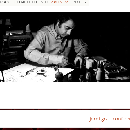
AMAÑO COMPLETO ES DE
480 × 241
PIXELS
jordi-grau-confid