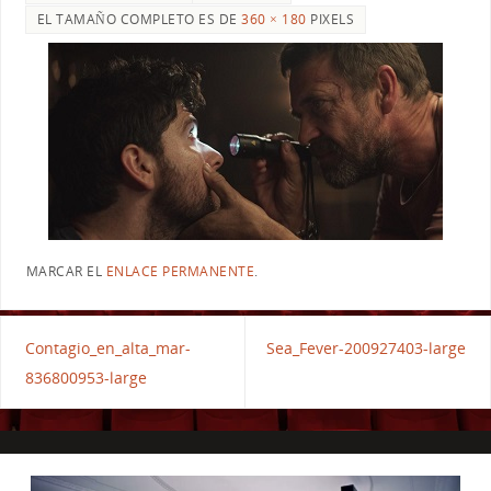
EL TAMAÑO COMPLETO ES DE
360 × 180
PIXELS
MARCAR EL
ENLACE PERMANENTE
.
Contagio_en_alta_mar-
Sea_Fever-200927403-large
836800953-large