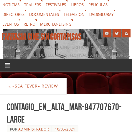
NOTICIAS
TRÁILERS
FESTIVALES
LIBROS
PELICULAS
DIRECTORES
DOCUMENTALES
TELEVISION
DVD&BLURAY
EVENTOS
RETRO
MERCHANDISING
FANTASIA CINE SIN CORTAPISAS
FANTASIA, WEB DEDICADA AL CINE, CRÍTICAS Y ANÁLISIS DE
PELÍCULAS, SERIES DE TELEVISIÓN, FESTIVALES, NOTICIAS, LIBROS,
DVD & BLURAY, MERCHANDISING Y TODO LO QUE RODEA AL
SÉPTIMO ARTE
«
«SEA FEVER» REVIEW
Contagio_en_alta_mar-947707670-
large
POR
ADMINISTRADOR
10/05/2021