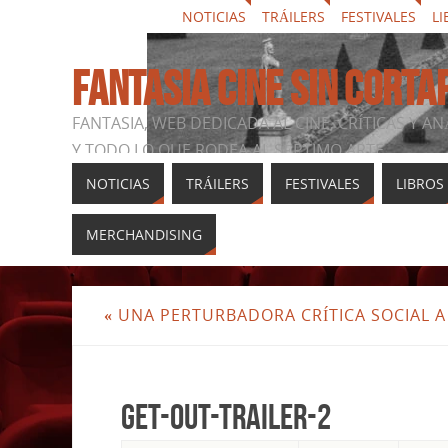
NOTICIAS
TRÁILERS
FESTIVALES
LI
FANTASIA CINE SIN CORTA
FANTASIA, WEB DEDICADA AL CINE, CRÍTICAS Y AN
Y TODO LO QUE RODEA AL SÉPTIMO ARTE
NOTICIAS
TRÁILERS
FESTIVALES
LIBROS
MERCHANDISING
«
UNA PERTURBADORA CRÍTICA SOCIAL A 
get-out-trailer-2