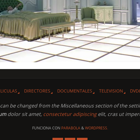
ELICULAS
DIRECTORES
DOCUMENTALES
TELEVISION
DVD
t can be changed from the Miscellaneous section of the setti
sum
dolor sit amet,
consectetur adipiscing
elit, cras ut imper
FUNCIONA CON
PARABOLA
&
WORDPRESS.