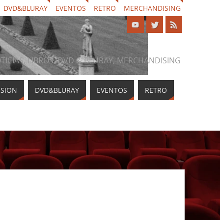
DVD&BLURAY
EVENTOS
RETRO
MERCHANDISING
NOTICIAS, LIBROS, DVD & BLURAY, MERCHANDISING
ISION
DVD&BLURAY
EVENTOS
RETRO