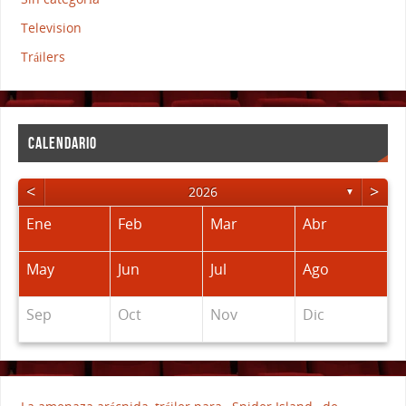
Television
Tráilers
CALENDARIO
<
>
2026
▼
Ene
Feb
Mar
Abr
May
Jun
Jul
Ago
Sep
Oct
Nov
Dic