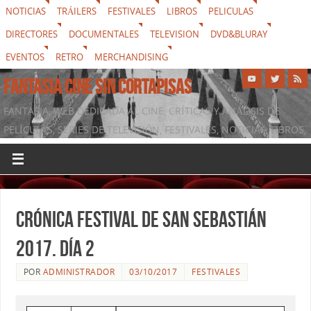
NOTICIAS
TRÁILERS
FESTIVALES
LIBROS
PELICULAS
DIRECTORES
DOCUMENTALES
TELEVISION
DVD&BLURAY
EVENTOS
RETRO
MERCHANDISING
FANTASIA CINE SIN CORTAPISAS
FANTASIA, WEB DEDICADA AL CINE, CRÍTICAS Y ANÁLISIS DE
PELÍCULAS, SERIES DE TELEVISIÓN, FESTIVALES, NOTICIAS, LIBROS,
DVD & BLURAY, MERCHANDISING Y TODO LO QUE RODEA AL
SÉPTIMO ARTE
Crónica festival de San Sebastián
2017. Día 2
POR
ADMINISTRADOR
03/10/2017
FESTIVALES