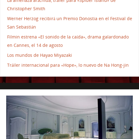
La amenaza arácnida, tráiler para «Spider Island» de
Christopher Smith
Werner Herzog recibirá un Premio Donostia en el Festival de
San Sebastián
Filmin estrena «El sonido de la caída», drama galardonado
en Cannes, el 14 de agosto
Los mundos de Hayao Miyazaki
Tráiler internacional para «Hope», lo nuevo de Na Hong-jin