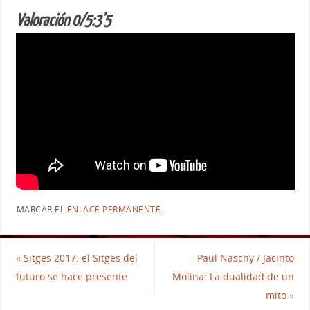
Valoración 0/5:3’5
MARCAR EL
ENLACE PERMANENTE
.
«
Sitges 2017: el Sitges del
Paul Naschy / Jacinto
futuro se hace presente
Molina: La dualidad de un
mito
»