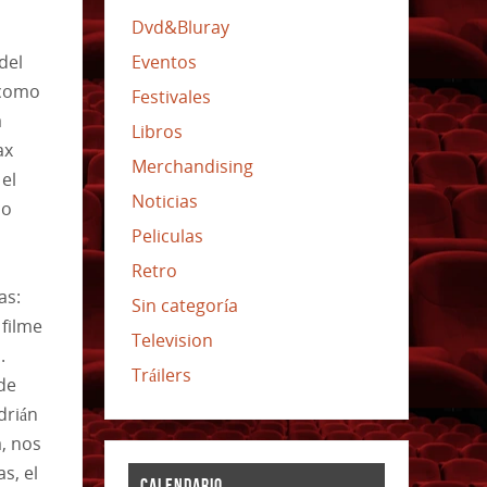
Dvd&Bluray
del
Eventos
 como
Festivales
a
Libros
ax
Merchandising
 el
Noticias
co
Peliculas
Retro
as:
Sin categoría
 filme
Television
.
Tráilers
de
drián
, nos
s, el
CALENDARIO