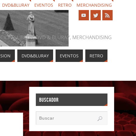
DVD&BLURAY
EVENTOS
RETRO
MERCHANDISING
NOTICIAS, LIBROS, DVD & BLURAY, MERCHANDISING
ISION
DVD&BLURAY
EVENTOS
RETRO
BUSCADOR