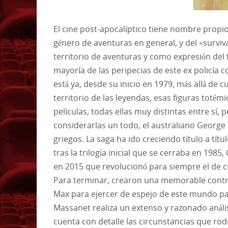
El cine post-apocalíptico tiene nombre propio
género de aventuras en general, y del «surviv
territorio de aventuras y como expresión del 
mayoría de las peripecias de este ex policía 
está ya, desde su inicio en 1979, más allá de c
territorio de las leyendas, esas figuras toté
películas, todas ellas muy distintas entre sí
considerarlas un todo, el australiano George
griegos. La saga ha ido creciendo título a tít
tras la trilogía inicial que se cerraba en 198
en 2015 que revolucionó para siempre el de c
Para terminar, crearon una memorable contrapa
Max para ejercer de espejo de este mundo pat
Massanet realiza un extenso y razonado análi
cuenta con detalle las circunstancias que rode