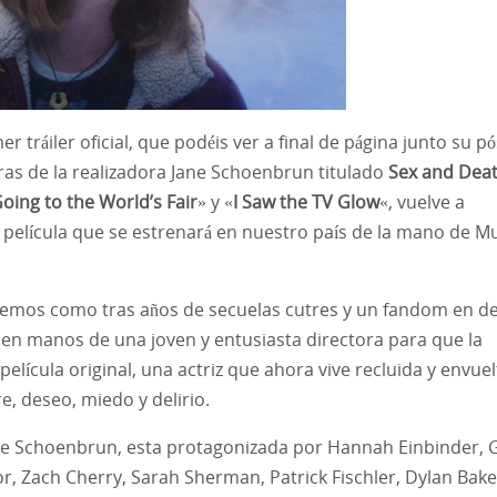
tráiler oficial, que podéis ver a final de página junto su pó
ras de la realizadora Jane Schoenbrun titulado
Sex and Deat
Going to the World’s Fair
» y «
I Saw the TV Glow
«, vuelve a
película que se estrenará en nuestro país de la mano de Mu
emos como tras años de secuelas cutres y un fandom en dec
en manos de una joven y entusiasta directora para que la
 película original, una actriz que ahora vive recluida y envue
e, deseo, miedo y delirio.
ane Schoenbrun, esta protagonizada por Hannah Einbinder, G
r, Zach Cherry, Sarah Sherman, Patrick Fischler, Dylan Bake