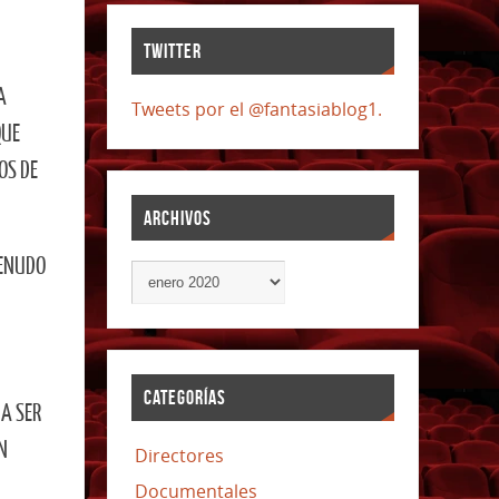
TWITTER
A
Tweets por el @fantasiablog1.
QUE
OS DE
ARCHIVOS
MENUDO
CATEGORÍAS
 A SER
N
Directores
Documentales