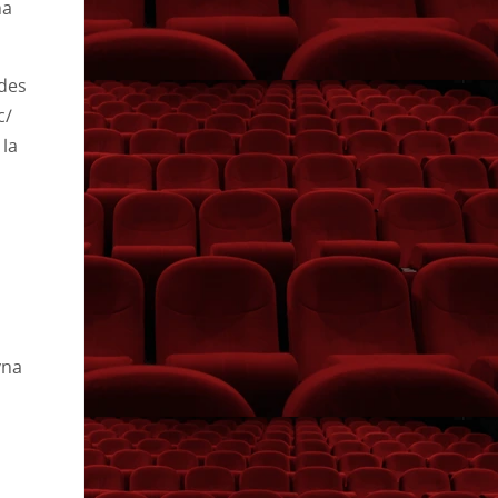
na
ades
c/
 la
yna