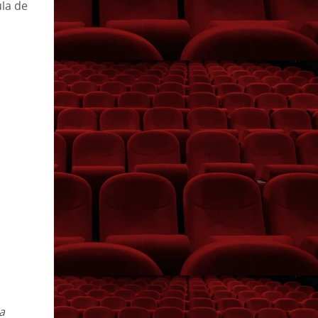
ula de
a