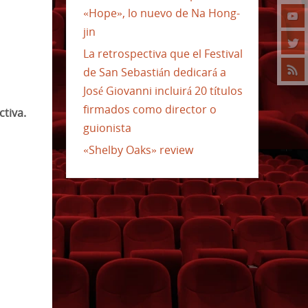
«Hope», lo nuevo de Na Hong-
jin
La retrospectiva que el Festival
de San Sebastián dedicará a
José Giovanni incluirá 20 títulos
firmados como director o
ctiva.
guionista
«Shelby Oaks» review