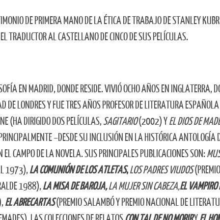
IMONIO DE PRIMERA MANO DE LA ÉTICA DE TRABAJO DE STANLEY KUBR
EL TRADUCTOR AL CASTELLANO DE CINCO DE SUS PELÍCULAS.
OSOFÍA EN MADRID, DONDE RESIDE. VIVIÓ OCHO AÑOS EN INGLATERRA, 
AD DE LONDRES Y FUE TRES AÑOS PROFESOR DE LITERATURA ESPAÑOLA
NE (HA DIRIGIDO DOS PELÍCULAS,
SAGITARIO
(2002) Y
EL DIOS DE MAD
PRINCIPALMENTE –DESDE SU INCLUSIÓN EN LA HISTÓRICA ANTOLOGÍA 
N EL CAMPO DE LA NOVELA. SUS PRINCIPALES PUBLICACIONES SON:
MUS
L 1973),
LA COMUNIÓN DE LOS ATLETAS
,
LOS PADRES VIUDOS
(PREMI
RALDE 1988),
LA MISA DE BAROJA,
LA MUJER SIN CABEZA,
EL VAMPIRO 
),
EL ABRECARTAS
(PREMIO SALAMBÓ Y PREMIO NACIONAL DE LITERAT
REMADES), LAS COLECCIONES DE RELATOS
CON TAL DE NO MORIR
Y
EL HO