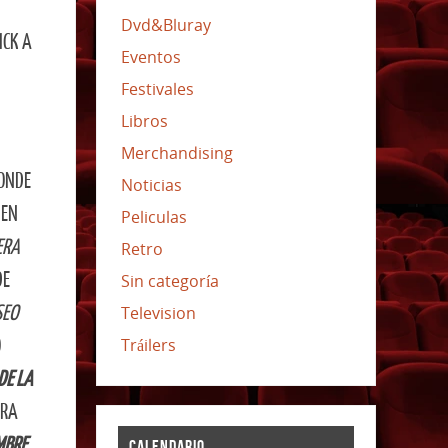
Dvd&Bluray
ICK A
Eventos
Festivales
Libros
Merchandising
DONDE
Noticias
 EN
Peliculas
ERA
Retro
DE
Sin categoría
EO
Television
Tráilers
O
DE LA
URA
MBRE
CALENDARIO