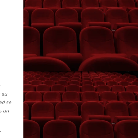
a
n su
ad se
s un
y