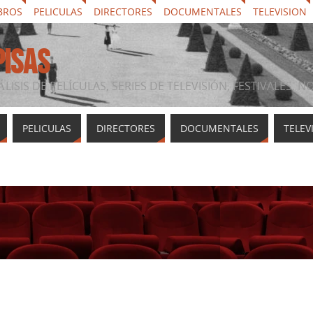
BROS
PELICULAS
DIRECTORES
DOCUMENTALES
TELEVISION
PISAS
ÁLISIS DE PELÍCULAS, SERIES DE TELEVISIÓN, FESTIVALES, 
PELICULAS
DIRECTORES
DOCUMENTALES
TELEV