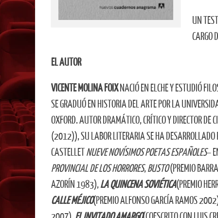
UN TEST
CARGO D
EL AUTOR
VICENTE MOLINA FOIX
NACIÓ EN ELCHE Y ESTUDIÓ FIL
SE GRADUÓ EN HISTORIA DEL ARTE POR LA UNIVERSID
OXFORD. AUTOR DRAMÁTICO, CRÍTICO Y DIRECTOR DE CI
(2012)), SU LABOR LITERARIA SE HA DESARROLLADO 
CASTELLET
NUEVE NOVÍSIMOS POETAS ESPAÑOLES
– E
PROVINCIAL DE LOS HORRORES
,
BUSTO
(PREMIO BARRA
AZORÍN 1983),
LA QUINCENA SOVIÉTICA
(PREMIO HER
CALLE MÉJICO
(PREMIO ALFONSO GARCÍA RAMOS 2002
2007),
EL INVITADO AMARGO
(COESCRITO CON LUIS C