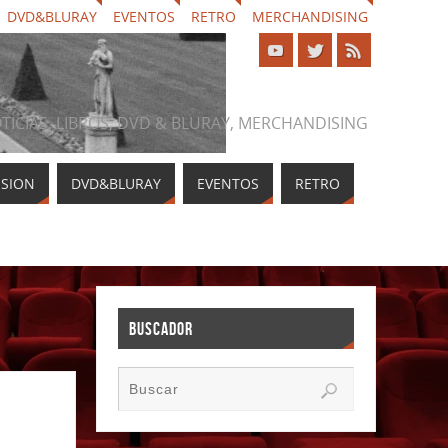
DVD&BLURAY
EVENTOS
RETRO
MERCHANDISING
NOTICIAS, LIBROS, DVD & BLURAY, MERCHANDISING
ISION
DVD&BLURAY
EVENTOS
RETRO
BUSCADOR