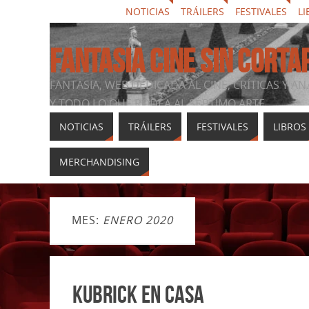
NOTICIAS
TRÁILERS
FESTIVALES
LI
FANTASIA CINE SIN CORTA
FANTASIA, WEB DEDICADA AL CINE, CRÍTICAS Y AN
Y TODO LO QUE RODEA AL SÉPTIMO ARTE
NOTICIAS
TRÁILERS
FESTIVALES
LIBROS
MERCHANDISING
MES:
ENERO 2020
Kubrick en casa