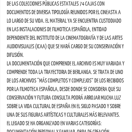
DE LAS COLECCIONES PÚBLICAS ESTATALES 74 CAJAS CON
DOCUMENTOS DE DIVERSA TIPOLOGÍA REUNIDOS POR EL CINEASTA A
LO LARGO DE SU VIDA. EL MATERIAL YA SE ENCUENTRA CUSTODIADO
EN LAS INSTALACIONES DE FILMOTECA ESPAÑOLA, ENTIDAD
DEPENDIENTE DEL INSTITUTO DE LA CINEMATOGRAFÍA Y DE LAS ARTES
AUDIOVISUALES (ICAA) QUE SE HARÁ CARGO DE SU CONSERVACIÓN Y
DIFUSIÓN.
LA DOCUMENTACIÓN QUE COMPRENDE EL ARCHIVO ES MUY VARIADA Y
COMPRENDE TODA LA TRAYECTORIA DE BERLANGA. SE TRATA DE UNO
DE LOS ARCHIVOS “MÁS COMPLETOS Y COMPLEJOS” DE LOS RECIBIDOS
POR LA FILMOTECA ESPAÑOLA, DESDE DONDE SE CONSIDERA QUE SU
CONSERVACIÓN Y FUTURA CONSULTA PODRÁ ARROJAR MUCHA LUZ
SOBRE LA VIDA CULTURAL DE ESPAÑA EN EL SIGLO PASADO Y SOBRE
UNA DE SUS FIGURAS ARTÍSTICAS Y CULTURALES MÁS RELEVANTES.
EL LEGADO SE HA ORGANIZADO EN VARIAS CATEGORÍAS:
DOCUMENTACIÓN PERSONAL Y FAMILIAR, OBRA DE CREACIÓN,