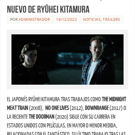
nuevo de Ryûhei Kitamura
POR
ADMINISTRADOR
19/12/2022
NOTICIAS
,
TRÁILERS
EL JAPONÉS RYÛHEI KITAMURA TRAS TRABAJOS COMO
THE MIDNIGHT
MEAT TRAIN
(2008),
NO ONE LIVES
(2012),
DOWNRANGE
(2017) O
LA RECIENTE
THE DOORMAN
(2020) SIGUE CON SU CARRERA EN
ESTADOS UNIDOS CON PELÍCULAS, EN MAYOR O MENOR MEDIDA,
RELACIONADAS CON EL FANTÁSTICO. SU ÚLTIMO TRABAJO TRAS LAS