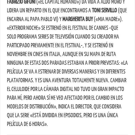
FABRIZIO GIFUNI
(«EL CAPITAL HUMANO») DA VIDA A ALDO MORO Y
LIDERA UN REPARTO EN EL QUE ENCONTRAMOS A
TONI SERVILLO
(QUE
ENCARNA AL PAPA PABLO VI) Y
MARGHERITA BUY
(«MIA MADRE»).
«EXTERIOR NOCHE» SE ESTRENÓ EN EL FESTIVAL DE CANNES -QUE
SOLO PROGRAMA SERIES DE TELEVISIÓN CUANDO SU CREADOR HA
PARTICIPADO PREVIAMENTE EN EL FESTIVAL-, Y SE ESTRENÓ EN
NOVIEMBRE EN CINES EN ITALIA, AUNQUE EN SU MAPA DE RUTA
NINGUNA DE ESTAS DOS PARADAS ESTABAN A PRIORI PREVISTAS: «LA
PELÍCULA SE VA A ESTRENAR DE DIVERSAS MANERAS Y EN DIFERENTES
PLATAFORMAS. Y ES UNA AVENTURA TOTALMENTE NUEVA. CAMBIAR
EL CELULOIDE POR LA CÁMARA DIGITAL NO TUVO UN GRAN IMPACTO
PARA MÍ, PERO AHORA SÍ ME VEO AFECTADO POR EL CAMBIO EN LOS
MODELOS DE DISTRIBUCIÓN», INDICA EL DIRECTOR, QUE CONSIDERA
QUE LA SERIE «ESTÁ DIVIDIDA EN EPISODIOS, PERO ES UNA ÚNICA
PELÍCULA DE 6 HORAS».