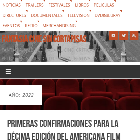
NOTICIAS
TRÁILERS
FESTIVALES
LIBROS
PELICULAS
DIRECTORES
DOCUMENTALES
TELEVISION
DVD&BLURAY
EVENTOS
RETRO
MERCHANDISING
FANTASIA CINE SIN CORTAPISAS
FANTASIA, WEB DEDICADA AL CINE, CRÍTICAS Y ANÁLISIS DE
PELÍCULAS, SERIES DE TELEVISIÓN, FESTIVALES, NOTICIAS, LIBROS,
DVD & BLURAY, MERCHANDISING Y TODO LO QUE RODEA AL
SÉPTIMO ARTE
AÑO:
2022
Primeras confirmaciones para la
décima edición del Americana Film