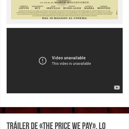
Tráiler de «The Price We Pay», lo