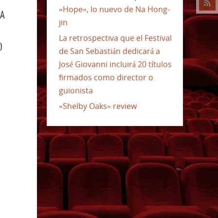
«Hope», lo nuevo de Na Hong-
IA
jin
La retrospectiva que el Festival
O
de San Sebastián dedicará a
José Giovanni incluirá 20 títulos
firmados como director o
guionista
«Shelby Oaks» review