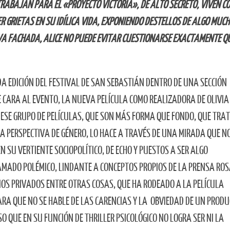
ABAJAN PARA EL «PROYECTO VICTORIA», DE ALTO SECRETO, VIVEN C
 GRIETAS EN SU IDÍLICA VIDA, EXPONIENDO DESTELLOS DE ALGO MUC
VA FACHADA, ALICE NO PUEDE EVITAR CUESTIONARSE EXACTAMENTE Q
DA EDICIÓN DEL FESTIVAL DE SAN SEBASTIÁN DENTRO DE UNA SECCIÓN
E CARA AL EVENTO, LA NUEVA PELÍCULA COMO REALIZADORA DE OLIVIA
R ESE GRUPO DE PELÍCULAS, QUE SON MÁS FORMA QUE FONDO, QUE TRA
PERSPECTIVA DE GÉNERO, LO HACE A TRAVÉS DE UNA MIRADA QUE NO
EN SU VERTIENTE SOCIOPOLÍTICO, DE ECHO Y PUESTOS A SER ALGO
AMADO POLÉMICO, LINDANTE A CONCEPTOS PROPIOS DE LA PRENSA RO
IOS PRIVADOS ENTRE OTRAS COSAS, QUE HA RODEADO A LA PELÍCULA
ARA QUE NO SE HABLE DE LAS CARENCIAS Y LA OBVIEDAD DE UN PROD
O QUE EN SU FUNCIÓN DE THRILLER PSICOLÓGICO NO LOGRA SER NI LA