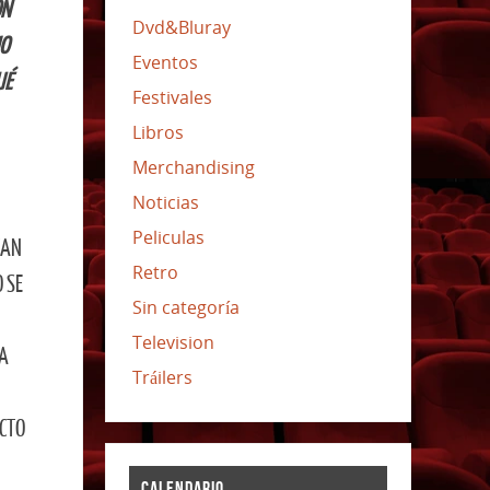
ON
Dvd&Bluray
HO
Eventos
UÉ
Festivales
Libros
Merchandising
Noticias
Peliculas
TAN
Retro
 SE
Sin categoría
Television
SA
Tráilers
UCTO
CALENDARIO