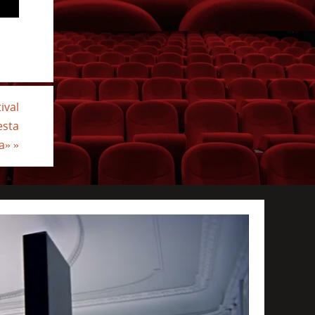
ival
esta
da»
»