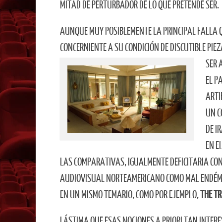
MITAD DE PERTURBADOR DE LO QUE PRETENDE SER.
AUNQUE MUY POSIBLEMENTE LA PRINCIPAL FALLA 
CONCERNIENTE A SU CONDICIÓN DE DISCUTIBLE PIE
SER 
EL P
ARTI
UN C
DE I
EN E
LAS COMPARATIVAS, IGUALMENTE DEFICITARIA CO
AUDIOVISUAL NORTEAMERICANO COMO MAL ENDÉMICO
EN UN MISMO TEMARIO, COMO POR EJEMPLO,
THE T
LÁSTIMA QUE ESAS NOCIONES A PRIORI TAN INTERE