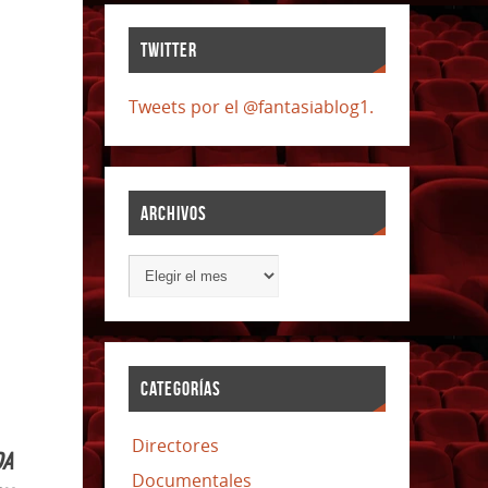
TWITTER
Tweets por el @fantasiablog1.
ARCHIVOS
CATEGORÍAS
Directores
DA
Documentales