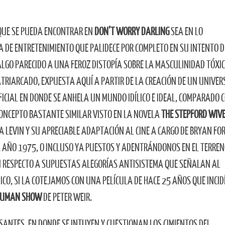
QUE SE PUEDA ENCONTRAR EN
DON’T WORRY DARLING
SEA EN LO
Ene
Ene
Ene
Ene
Ene
Ene
Ene
Ene
Ene
Ene
Ene
Ene
Ene
Feb
Feb
Feb
Feb
Feb
Feb
Feb
Feb
Feb
Feb
Feb
Feb
Feb
ZA DE ENTRETENIMIENTO QUE PALIDECE POR COMPLETO EN SU INTENTO
D
ALGO PARECIDO A UNA FEROZ DISTOPÍA SOBRE LA MASCULINIDAD TÓXIC
May
May
May
May
May
May
May
May
May
May
May
May
May
Jun
Jun
Jun
Jun
Jun
Jun
Jun
Jun
Jun
Jun
Jun
Jun
Jun
ATRIARCADO, EXPUESTA AQUÍ A PARTIR DE LA CREACIÓN DE UN UNIVER
Sep
Sep
Sep
Sep
Sep
Sep
Sep
Sep
Sep
Sep
Sep
Sep
Sep
Oct
Oct
Oct
Oct
Oct
Oct
Oct
Oct
Oct
Oct
Oct
Oct
Oct
FICIAL EN DONDE SE ANHELA UN MUNDO IDÍLICO E IDEAL, COMPARADO 
ONCEPTO BASTANTE SIMILAR VISTO EN LA NOVELA
THE STEPFORD WIV
RA LEVIN Y SU APRECIABLE ADAPTACIÓN AL CINE A CARGO DE BRYAN FO
L AÑO 1975, O INCLUSO YA PUESTOS Y ADENTRÁNDONOS EN EL TERREN
N RESPECTO A SUPUESTAS ALEGORÍAS ANTISISTEMA QUE SEÑALAN AL
, SI LA COTEJAMOS CON UNA PELÍCULA DE HACE 25 AÑOS QUE INCID
RUMAN SHOW
DE PETER WEIR.
SANTES, EN DONDE SE INTUYEN Y CUESTIONAN LOS CIMIENTOS DEL