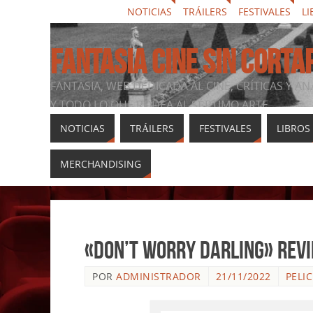
NOTICIAS
TRÁILERS
FESTIVALES
LI
FANTASIA CINE SIN CORTA
FANTASIA, WEB DEDICADA AL CINE, CRÍTICAS Y AN
Y TODO LO QUE RODEA AL SÉPTIMO ARTE
NOTICIAS
TRÁILERS
FESTIVALES
LIBROS
MERCHANDISING
«Don’t Worry Darling» rev
POR
ADMINISTRADOR
21/11/2022
PELI