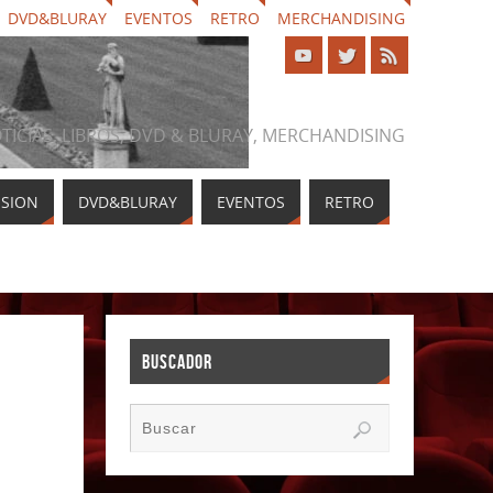
DVD&BLURAY
EVENTOS
RETRO
MERCHANDISING
NOTICIAS, LIBROS, DVD & BLURAY, MERCHANDISING
ISION
DVD&BLURAY
EVENTOS
RETRO
BUSCADOR