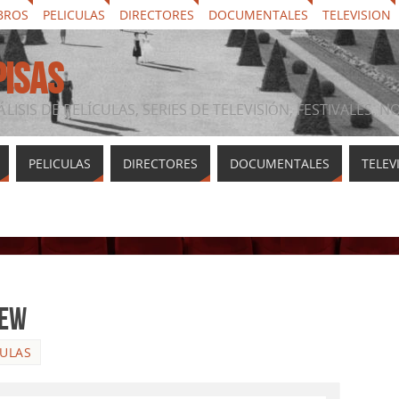
BROS
PELICULAS
DIRECTORES
DOCUMENTALES
TELEVISION
PISAS
ÁLISIS DE PELÍCULAS, SERIES DE TELEVISIÓN, FESTIVALES, 
PELICULAS
DIRECTORES
DOCUMENTALES
TELEV
iew
CULAS