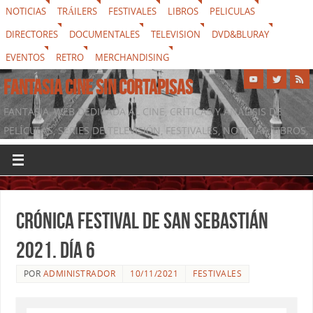
NOTICIAS
TRÁILERS
FESTIVALES
LIBROS
PELICULAS
DIRECTORES
DOCUMENTALES
TELEVISION
DVD&BLURAY
EVENTOS
RETRO
MERCHANDISING
FANTASIA CINE SIN CORTAPISAS
FANTASIA, WEB DEDICADA AL CINE, CRÍTICAS Y ANÁLISIS DE
PELÍCULAS, SERIES DE TELEVISIÓN, FESTIVALES, NOTICIAS, LIBROS,
DVD & BLURAY, MERCHANDISING Y TODO LO QUE RODEA AL
SÉPTIMO ARTE
Crónica Festival de San Sebastián
2021. Día 6
POR
ADMINISTRADOR
10/11/2021
FESTIVALES