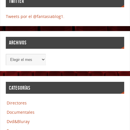
TWITTER
Tweets por el @fantasiablog1.
ARCHIVOS
CATEGORÍAS
Directores
Documentales
Dvd&Bluray