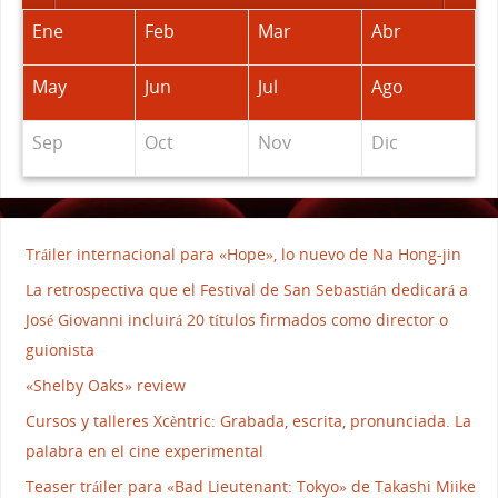
Ene
Feb
Mar
Abr
May
Jun
Jul
Ago
Sep
Oct
Nov
Dic
Tráiler internacional para «Hope», lo nuevo de Na Hong-jin
La retrospectiva que el Festival de San Sebastián dedicará a
José Giovanni incluirá 20 títulos firmados como director o
guionista
«Shelby Oaks» review
Cursos y talleres Xcèntric: Grabada, escrita, pronunciada. La
palabra en el cine experimental
Teaser tráiler para «Bad Lieutenant: Tokyo» de Takashi Miike