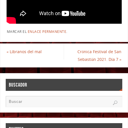
MARCAR EL
ENLACE PERMANENTE
.
«
Líbranos del mal
Crónica Festival de San
Sebastián 2021. Día 7
»
BUSCADOR