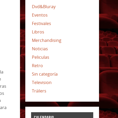
Dvd&Bluray
Eventos
Festivales
Libros
Merchandising
Noticias
Peliculas
Retro
la
Sin categoría
e
Television
ras
Tráilers
mos
a
lara
CALENDARIO