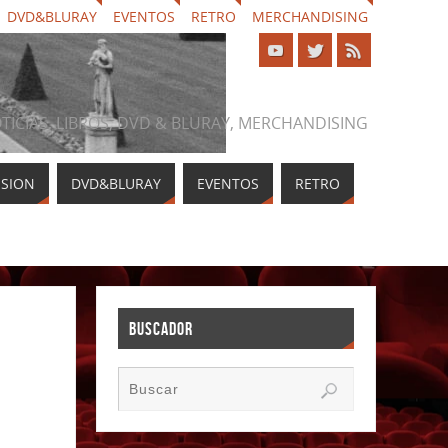
DVD&BLURAY
EVENTOS
RETRO
MERCHANDISING
NOTICIAS, LIBROS, DVD & BLURAY, MERCHANDISING
ISION
DVD&BLURAY
EVENTOS
RETRO
BUSCADOR