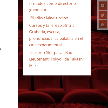
firmados como director o
guionista
«Shelby Oaks» review
Cursos y talleres Xcèntric:
Grabada, escrita,
pronunciada. La palabra en el
cine experimental
o
Teaser tráiler para «Bad
Lieutenant: Tokyo» de Takashi
Miike