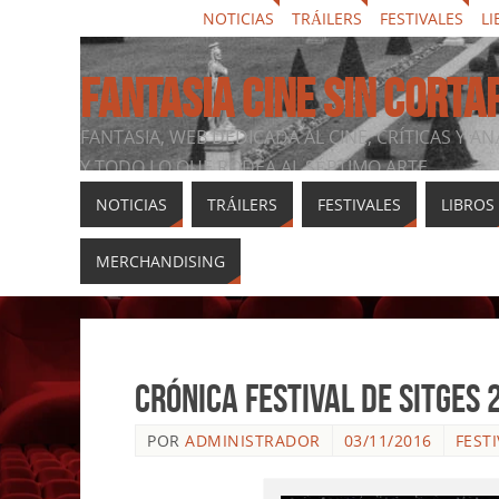
NOTICIAS
TRÁILERS
FESTIVALES
LI
FANTASIA CINE SIN CORTA
FANTASIA, WEB DEDICADA AL CINE, CRÍTICAS Y AN
Y TODO LO QUE RODEA AL SÉPTIMO ARTE
NOTICIAS
TRÁILERS
FESTIVALES
LIBROS
MERCHANDISING
Crónica festival de Sitges 2
POR
ADMINISTRADOR
03/11/2016
FEST