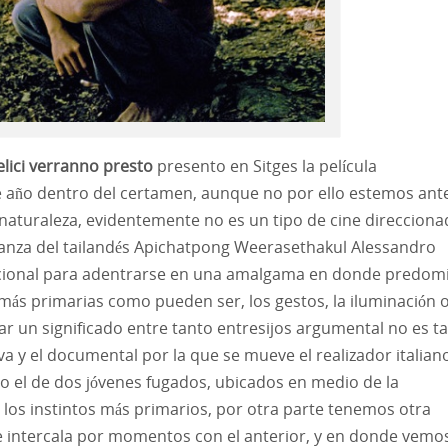
elici verranno presto
presento en Sitges la película
te año dentro del certamen, aunque no por ello estemos ant
 naturaleza, evidentemente no es un tipo de cine direccion
ejanza del tailandés Apichatpong Weerasethakul Alessandro
ional para adentrarse en una amalgama en donde predom
 primarias como pueden ser, los gestos, la iluminación o
rar un significado entre tanto entresijos argumental no es t
tiva y el documental por la que se mueve el realizador italian
o el de dos jóvenes fugados, ubicados en medio de la
 los instintos más primarios, por otra parte tenemos otra
ue intercala por momentos con el anterior, y en donde vemo