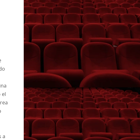
e
ado
ina
 el
area
o
s a