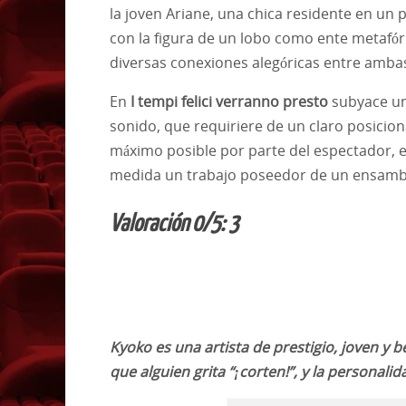
la joven Ariane, una chica residente en un
con la figura de un lobo como ente metafór
diversas conexiones alegóricas entre ambas
En
I tempi felici verranno presto
subyace un
sonido, que requiriere de un claro posicio
máximo posible por parte del espectador, en
medida un trabajo poseedor de un ensambla
Valoración 0/5: 3
Kyoko es una artista de prestigio, joven y 
que alguien grita “¡corten!”, y la personali