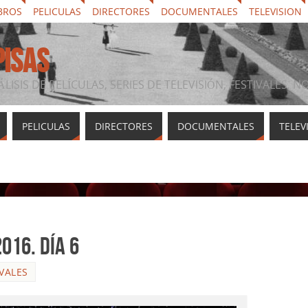
BROS
PELICULAS
DIRECTORES
DOCUMENTALES
TELEVISION
PISAS
ÁLISIS DE PELÍCULAS, SERIES DE TELEVISIÓN, FESTIVALES, 
PELICULAS
DIRECTORES
DOCUMENTALES
TELEV
016. Día 6
IVALES