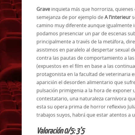
Grave
inquieta más que horroriza, quienes 
semejanza de por ejemplo de
A l’interieur
s
camino muy diferente aunque igualmente in
podamos presenciar un par de escenas subi
principalmente a través de la metáfora, di
asistimos en paralelo al despertar sexual d
contra las pautas de comportamiento a las
(expuestos en el film en base a las continu
protagonista en la facultad de veterinaria 
aparición el desorden alimentario que suf
pulsación primigenia a la hora de exponer
contestatario, una naturaleza carnívora qu
esta su opera prima de horror reflexivo Jul
trabajos suyos, habrá que estar atentos a
Valoración 0/5: 3’5