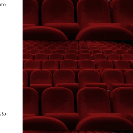
nto
sta