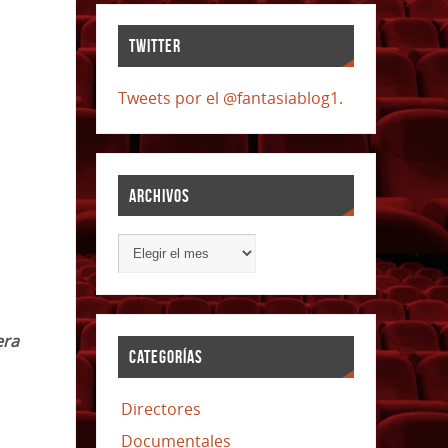
TWITTER
Tweets por el @fantasiablog1.
ARCHIVOS
era
CATEGORÍAS
Directores
Documentales