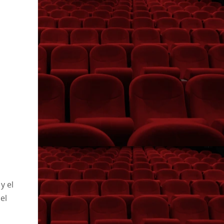
y el
el